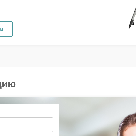
ны
цию