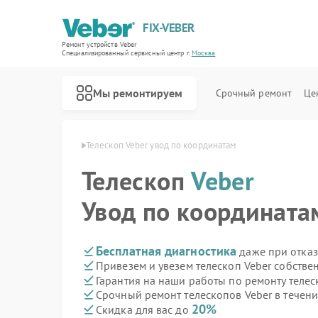
FIX-VEBER
Ремонт устройств Veber
Специализированный cервисный центр г.
Москва
Мы ремонтируем
Срочный ремонт
Це
опов Veber в Москве
Телескоп Veber увод по координатам
Телескоп
Veber
Увод по координата
Ремонт оптических прицелов Veber
Ремонт цифровых биноклей Veber
Ремонт прицелов ночного видения Veber
Ремонт лазерных дальномеров Veber
Бесплатная диагностика
даже при отказ
Привезем и увезем телескоп Veber собстве
Гарантия на наши работы по ремонту теле
Срочный ремонт телескопов Veber в течени
20%
Скидка для вас до