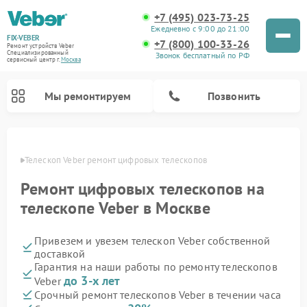
+7 (495) 023-73-25
Ежедневно с 9:00 до 21:00
FIX-VEBER
+7 (800) 100-33-26
Ремонт устройств Veber
Специализированный
Звонок бесплатный по РФ
cервисный центр г.
Москва
Мы ремонтируем
Позвонить
оскве
Телескоп Veber ремонт цифровых телескопов
Ремонт цифровых телескопов на
Ремонт прицелов ночного видения Veber
Ремонт оптических прицелов Veber
Ремонт цифровых биноклей Veber
Ремонт лазерных дальномеров Veber
телескопе Veber в Москве
Привезем и увезем телескоп Veber собственной
доставкой
Гарантия на наши работы по ремонту телескопов
до 3-х лет
Veber
Срочный ремонт телескопов Veber в течении часа