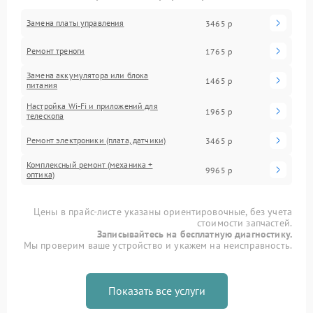
Замена платы управления
3465 р
Ремонт треноги
1765 р
Замена аккумулятора или блока
1465 р
питания
Настройка Wi-Fi и приложений для
1965 р
телескопа
Ремонт электроники (плата, датчики)
3465 р
Комплексный ремонт (механика +
9965 р
оптика)
Цены в прайс-листе указаны ориентировочные, без учета
стоимости запчастей.
Записывайтесь на бесплатную диагностику.
Мы проверим ваше устройство и укажем на неисправность.
Показать все услуги