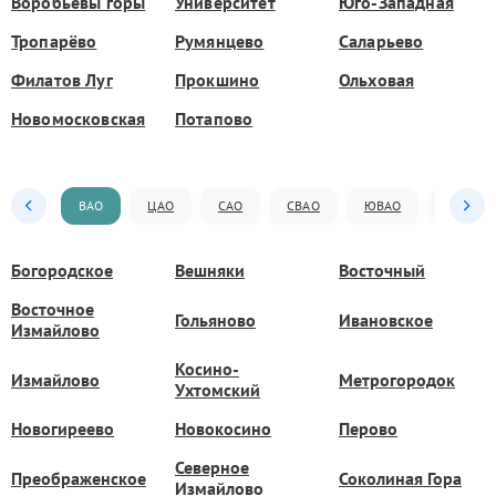
Воробьёвы горы
Университет
Юго-Западная
Тропарёво
Румянцево
Саларьево
Филатов Луг
Прокшино
Ольховая
Новомосковская
Потапово
ВАО
ЦАО
САО
СВАО
ЮВАО
ЮАО
Богородское
Вешняки
Восточный
Восточное
Гольяново
Ивановское
Измайлово
Косино-
Измайлово
Метрогородок
Ухтомский
Новогиреево
Новокосино
Перово
Северное
Преображенское
Соколиная Гора
Измайлово