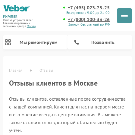
+7 (495) 023-73-25
Ежедневно с 9:00 до 21:00
FIX-VEBER
+7 (800) 100-33-26
Ремонт устройств Veber
Специализированный
Звонок бесплатный по РФ
cервисный центр г.
Москва
Мы ремонтируем
Позвонить
Главная
Отзывы
Отзывы клиентов в Москве
Отзывы клиентов, оставленные после сотрудничества
Ремонт прицелов ночного видения Veber
Ремонт оптических прицелов Veber
Ремонт лазерных дальномеров Veber
Ремонт цифровых биноклей Veber
с нашей компанией. Клиент для нас на первом месте
и его мнение всегда в центре внимания. Вы можете
также оставить отзыв, который обязательно будет
учтен.