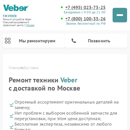
+7 (495) 023-73-25
Ежедневно с 9:00 до 21:00
FIX-VEBER
+7 (800) 100-33-26
Ремонт устройств Veber
Специализированный
Звонок бесплатный по РФ
cервисный центр г.
Москва
Мы ремонтируем
Позвонить
Главная
Доставка
Ремонт техники
Veber
с доставкой по Москве
Огромный ассортимент оригинальных деталей на
Ремонт прицелов ночного видения Veber
Ремонт оптических прицелов Veber
Ремонт лазерных дальномеров Veber
Ремонт цифровых биноклей Veber
замену;
Нет проблем с выбором особенной запчасти для
переустановки, при этом цена доступная;
Бесплатная экспертиза, независимо от любого
бренда;