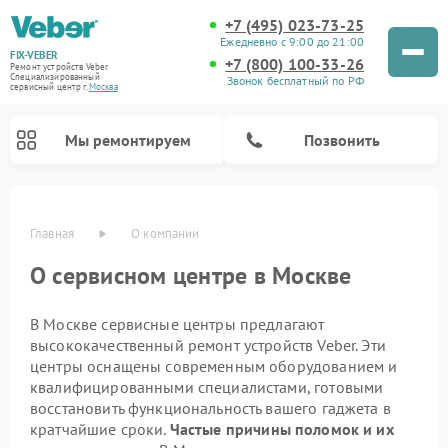
+7 (495) 023-73-25
Ежедневно с 9:00 до 21:00
FIX-VEBER
+7 (800) 100-33-26
Ремонт устройств Veber
Специализированный
Звонок бесплатный по РФ
cервисный центр г.
Москва
Мы ремонтируем
Позвонить
Главная
О компании
О сервисном центре в Москве
В Москве сервисные центры предлагают
высококачественный ремонт устройств Veber. Эти
Ремонт прицелов ночного видения Veber
Ремонт оптических прицелов Veber
Ремонт лазерных дальномеров Veber
Ремонт цифровых биноклей Veber
центры оснащены современным оборудованием и
квалифицированными специалистами, готовыми
восстановить функциональность вашего гаджета в
кратчайшие сроки.
Частые причины поломок и их