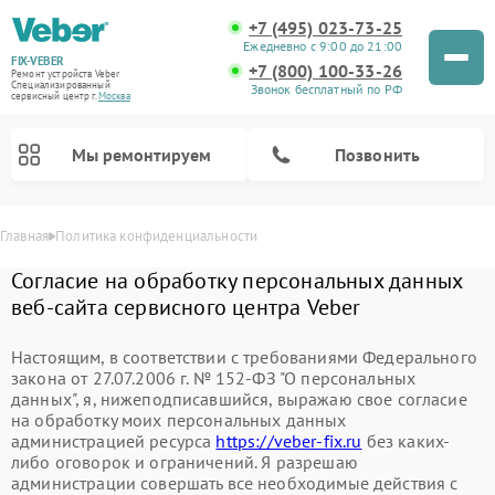
+7 (495) 023-73-25
Ежедневно с 9:00 до 21:00
FIX-VEBER
+7 (800) 100-33-26
Ремонт устройств Veber
Специализированный
Звонок бесплатный по РФ
cервисный центр г.
Москва
Мы ремонтируем
Позвонить
Главная
Политика конфиденциальности
Согласие на обработку персональных данных
веб-сайта сервисного центра Veber
Настоящим, в соответствии с требованиями Федерального
закона от 27.07.2006 г. № 152-ФЗ "О персональных
Ремонт прицелов ночного видения Veber
Ремонт оптических прицелов Veber
Ремонт лазерных дальномеров Veber
Ремонт цифровых биноклей Veber
данных", я, нижеподписавшийся, выражаю свое согласие
на обработку моих персональных данных
администрацией ресурса
https://veber-fix.ru
без каких-
либо оговорок и ограничений. Я разрешаю
администрации совершать все необходимые действия с