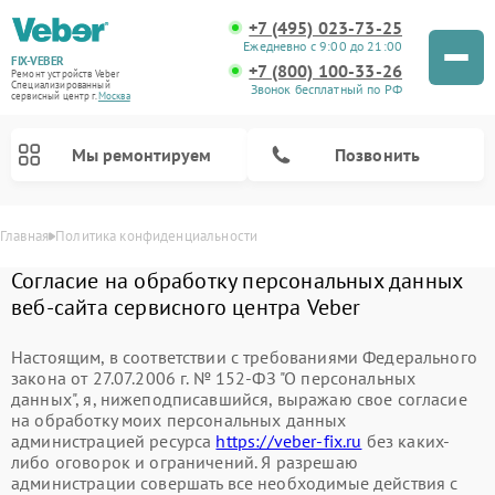
+7 (495) 023-73-25
Ежедневно с 9:00 до 21:00
FIX-VEBER
+7 (800) 100-33-26
Ремонт устройств Veber
Специализированный
Звонок бесплатный по РФ
cервисный центр г.
Москва
Мы ремонтируем
Позвонить
Главная
Политика конфиденциальности
Согласие на обработку персональных данных
веб-сайта сервисного центра Veber
Настоящим, в соответствии с требованиями Федерального
закона от 27.07.2006 г. № 152-ФЗ "О персональных
Ремонт прицелов ночного видения Veber
Ремонт оптических прицелов Veber
Ремонт лазерных дальномеров Veber
Ремонт цифровых биноклей Veber
данных", я, нижеподписавшийся, выражаю свое согласие
на обработку моих персональных данных
администрацией ресурса
https://veber-fix.ru
без каких-
либо оговорок и ограничений. Я разрешаю
администрации совершать все необходимые действия с