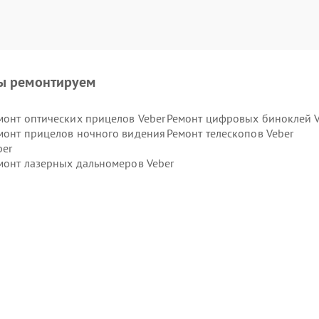
ы ремонтируем
монт оптических прицелов Veber
Ремонт цифровых биноклей V
монт прицелов ночного видения
Ремонт телескопов Veber
ber
монт лазерных дальномеров Veber