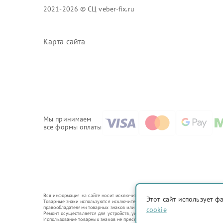
2021-2026 © СЦ veber-fix.ru
Карта сайта
Мы принимаем
все формы оплаты
Вся информация на сайте носит исключительно справочный характер.
Этот сайт использует ф
Товарные знаки используются исключительно для описания устройств, в отношен
правообладателями товарных знаков или их официальными представителями.
cookie
Ремонт осуществляется для устройств, уже введенных в гражданский оборот в с
Использование товарных знаков не преследует цели индивидуализации услуг ил