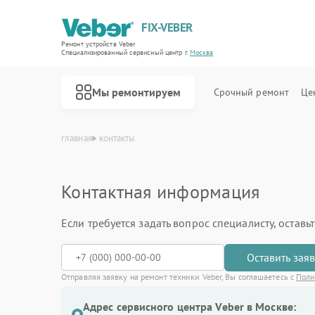
FIX-VEBER
Ремонт устройств Veber
Специализированный cервисный центр г.
Москва
Мы ремонтируем
Срочный ремонт
Це
главная
контакты
Контактная информация
Если требуется задать вопрос специалисту, остав
Ремонт оптических прицелов Veber
Ремонт цифровых биноклей Veber
Ремонт прицелов ночного видения Veber
Ремонт лазерных дальномеров Veber
Оставить зая
Отправляя заявку на ремонт техники Veber, Вы соглашаетесь с
Поли
Адрес сервисного центра Veber в Москве: