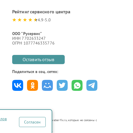
Рейтинг сервисного центра
4.9-5.0
ООО "Русервис"
ИНН 7702633247
ОГРН 1077746335776
Оставить отзыв
Поделиться в соц. сетях:
йлов
неавторизованных сервисных центрах veber-fix.ru, которые не связаны с
Согласен
по ремонту техники указанных брендов.