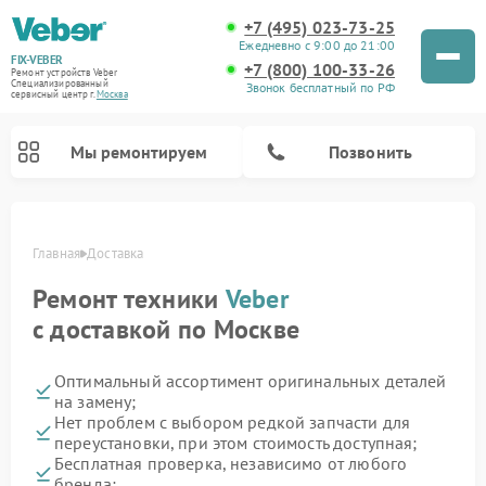
+7 (495) 023-73-25
Ежедневно с 9:00 до 21:00
FIX-VEBER
+7 (800) 100-33-26
Ремонт устройств Veber
Специализированный
Звонок бесплатный по РФ
cервисный центр г.
Москва
Мы ремонтируем
Позвонить
Главная
Доставка
Ремонт техники
Veber
с доставкой по Москве
Оптимальный ассортимент оригинальных деталей
Ремонт прицелов ночного видения Veber
Ремонт оптических прицелов Veber
Ремонт лазерных дальномеров Veber
Ремонт цифровых биноклей Veber
на замену;
Нет проблем с выбором редкой запчасти для
переустановки, при этом стоимость доступная;
Бесплатная проверка, независимо от любого
бренда;