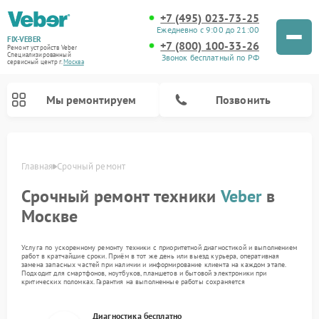
+7 (495) 023-73-25
Ежедневно с 9:00 до 21:00
FIX-VEBER
+7 (800) 100-33-26
Ремонт устройств Veber
Специализированный
Звонок бесплатный по РФ
cервисный центр г.
Москва
Мы ремонтируем
Позвонить
Главная
Срочный ремонт
Срочный ремонт техники
Veber
в
Москве
Услуга по ускоренному ремонту техники с приоритетной диагностикой и выполнением
Ремонт прицелов ночного видения Veber
Ремонт оптических прицелов Veber
Ремонт лазерных дальномеров Veber
Ремонт цифровых биноклей Veber
работ в кратчайшие сроки. Приём в тот же день или выезд курьера, оперативная
замена запасных частей при наличии и информирование клиента на каждом этапе.
Подходит для смартфонов, ноутбуков, планшетов и бытовой электроники при
критических поломках. Гарантия на выполненные работы сохраняется
Диагностика бесплатно