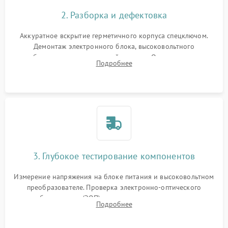
2. Разборка и дефектовка
Аккуратное вскрытие герметичного корпуса спецключом.
Демонтаж электронного блока, высоковольтного
преобразователя и оптической системы. Осмотр контактов
Подробнее
на окисление и проверка целостности уплотнительных
колец влагозащиты.
3. Глубокое тестирование компонентов
Измерение напряжения на блоке питания и высоковольтном
преобразователе. Проверка электронно-оптического
преобразователя (ЭОП) на стенде на предмет эмиссии,
Подробнее
шумов и засветок. Диагностика микросхем цифровых
моделей под микроскопом.