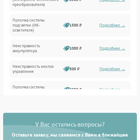
преобразователя)
Прочие неисправности
Поломка системы
подсветки (ИК-
1500 ₽
Подробнее →
Оптика
осветителя)
Неисправность
1000 ₽
Подробнее →
аккумулятора
Неисправность кнопок
500 ₽
Подробнее →
управления
Поломка системы
2000 ₽
Подробнее →
стабилизации
Повреждение системы
1000 ₽
Подробнее →
защиты от перегрузок
У Вас остались вопросы?
Неисправность системы
автоматического
1000 ₽
Подробнее →
Оставьте заявку, мы свяжемся с Вами в ближайшее
отключения