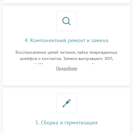
4. Компонентный ремонт и замена
Восстановление цепей питания, пайка поврежденных
шлейфов и контактов. Замена выгоревшего ЭОП,
неисправной ИК-подсветки или матрицы. Ультразвуковая
Подробнее
очистка плат и удаление загрязнений с линз объектива и
окуляра спецрастворами.
5. Сборка и герметизация