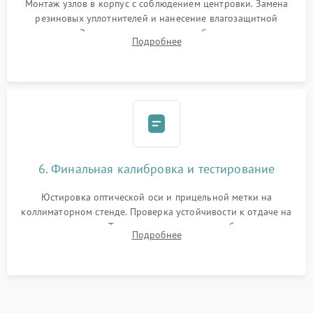
Монтаж узлов в корпус с соблюдением центровки. Замена
резиновых уплотнителей и нанесение влагозащитной
смазки. Заполнение внутреннего объема прицела
Подробнее
осушенным азотом для предотвращения запотевания оптики
при перепадах температур.
6. Финальная калибровка и тестирование
Юстировка оптической оси и прицельной метки на
коллиматорном стенде. Проверка устойчивости к отдаче на
ударном стенде. Тестирование качества изображения в
Подробнее
темноте, дальности обнаружения и корректной работы всех
режимов прицела.