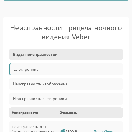
Неисправности прицела ночного
видения Veber
Виды неисправностей
Электроника
Неисправность изображения
Неисправность электроники
Неисправности
Стоимость
Механические повреждения
Неисправность ЭОП
Неисправность управления
(электронно-оптического
2500 ₽
Подробнее →