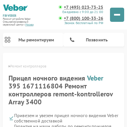
+7 (495) 023-73-25
Ежедневно с 9:00 до 21:00
FIX-VEBER
+7 (800) 100-33-26
Ремонт устройств Veber
Специализированный
Звонок бесплатный по РФ
cервисный центр г.
Москва
Мы ремонтируем
Позвонить
Veber
Ремонт контроллеров
Прицел ночного видения
Veber
Ремонт оптических прицелов Veber
Ремонт цифровых биноклей Veber
Ремонт лазерных дальномеров Veber
395 1671116804 Ремонт
контроллеров remont-kontrollerov
Array 3400
Привезем и увезем прицел ночного видения Veber
собственной доставкой
Гарантия на наши работы по ремонту прицелов