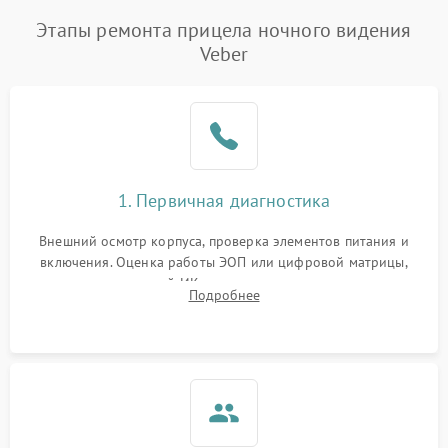
Этапы ремонта прицела ночного видения
Veber
1. Первичная диагностика
Внешний осмотр корпуса, проверка элементов питания и
включения. Оценка работы ЭОП или цифровой матрицы,
проверка встроенной ИК-подсветки и механизма выверки
Подробнее
прицельной сетки. Выявление видимых дефектов оптики и
артефактов изображения.