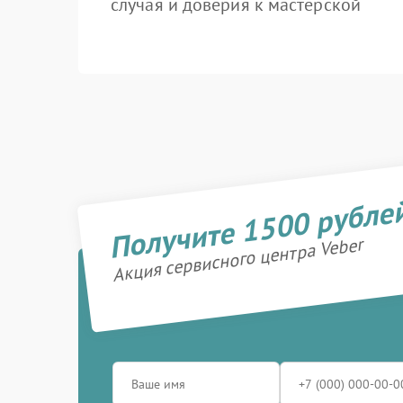
случая и доверия к мастерской
Получите 1500 рубле
Акция сервисного центра Veber