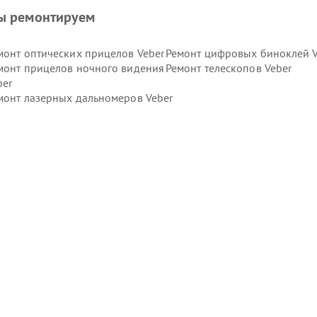
ы ремонтируем
монт оптических прицелов Veber
Ремонт цифровых биноклей V
монт прицелов ночного видения
Ремонт телескопов Veber
ber
монт лазерных дальномеров Veber