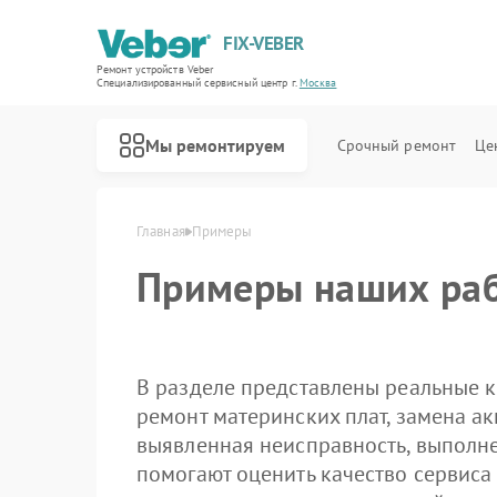
FIX-VEBER
Ремонт устройств Veber
Специализированный cервисный центр г.
Москва
Мы ремонтируем
Срочный ремонт
Це
Главная
Примеры
Примеры наших раб
В разделе представлены реальные к
Ремонт оптических прицелов Veber
Ремонт цифровых биноклей Veber
Ремонт прицелов ночного видения Veber
Ремонт лазерных дальномеров Veber
ремонт материнских плат, замена ак
выявленная неисправность, выполн
помогают оценить качество сервиса