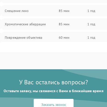
Смещение линз
85 мин
1 год
Хроматические аберрации
85 мин
1 год
Повреждение объектива
60 мин
1 год
Поломка окуляра
60 мин
1 год
Повреждение зеркала (для
60 мин
1 год
рефлекторов)
У Вас остались вопросы?
Оставьте заявку, мы свяжемся с Вами в ближайшее время
Заказать звонок