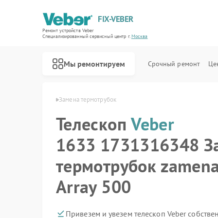
FIX-VEBER
Ремонт устройств Veber
Специализированный cервисный центр г.
Москва
Мы ремонтируем
Срочный ремонт
Це
вная
Телескоп Veber
Замена термотрубок
Телескоп
Veber
1633 1731316348 З
Ремонт оптических прицелов Veber
Ремонт цифровых биноклей Veber
Ремонт прицелов ночного видения Veber
Ремонт лазерных дальномеров Veber
термотрубок zamena
Array 500
Привезем и увезем телескоп Veber собстве