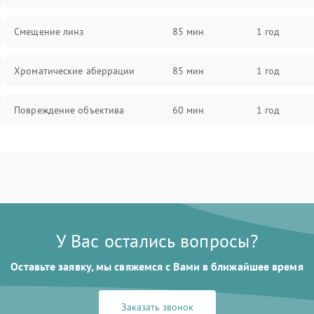
Смещение линз
85 мин
1 год
Хроматические аберрации
85 мин
1 год
Повреждение объектива
60 мин
1 год
Поломка окуляра
60 мин
1 год
Повреждение зеркала (для
60 мин
1 год
рефлекторов)
У Вас остались вопросы?
Оставьте заявку, мы свяжемся с Вами в ближайшее время
Заказать звонок