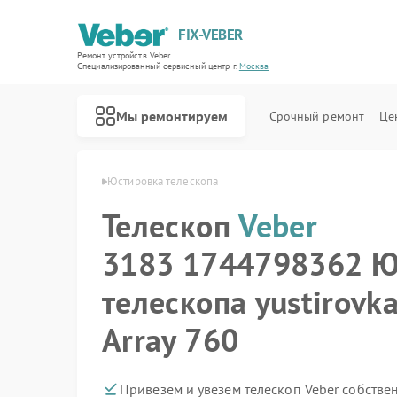
FIX-VEBER
Ремонт устройств Veber
Специализированный cервисный центр г.
Москва
Мы ремонтируем
Срочный ремонт
Це
вная
Телескоп Veber
Юстировка телескопа
Телескоп
Veber
3183 1744798362 Ю
Ремонт оптических прицелов Veber
Ремонт цифровых биноклей Veber
Ремонт прицелов ночного видения Veber
Ремонт лазерных дальномеров Veber
телескопа yustirovk
Array 760
Привезем и увезем телескоп Veber собстве