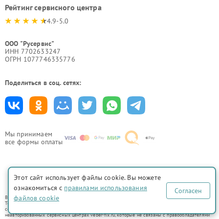
Рейтинг сервисного центра
4.9-5.0
ООО "Русервис"
ИНН 7702633247
ОГРН 1077746335776
Поделиться в соц. сетях:
Мы принимаем
все формы оплаты
Этот сайт использует файлы cookie. Вы можете
Политика конфиденциальности
ознакомиться с
правилами использования
Согласен
файлов cookie
Вся информация на сайте носит исключительно справочный характер.
Товарные знаки используются исключительно для описания устройств, в отношении которых
сервисные центры veber-fix.ru предоставляют услуги по ремонту. Услуги оказываются в
неавторизованных сервисных центрах veber-fix.ru, которые не связаны с правообладателями