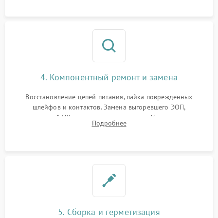
моделей под микроскопом.
4. Компонентный ремонт и замена
Восстановление цепей питания, пайка поврежденных
шлейфов и контактов. Замена выгоревшего ЭОП,
неисправной ИК-подсветки или матрицы. Ультразвуковая
Подробнее
очистка плат и удаление загрязнений с линз объектива и
окуляра спецрастворами.
5. Сборка и герметизация