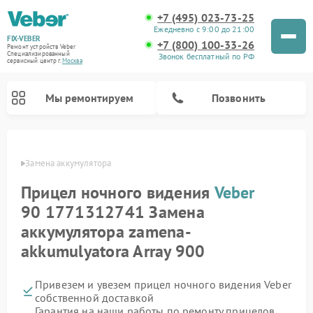
+7 (495) 023-73-25
Ежедневно с 9:00 до 21:00
FIX-VEBER
+7 (800) 100-33-26
Ремонт устройств Veber
Специализированный
Звонок бесплатный по РФ
cервисный центр г.
Москва
Мы ремонтируем
Позвонить
Veber
Замена аккумулятора
Прицел ночного видения
Veber
Ремонт оптических прицелов Veber
Ремонт цифровых биноклей Veber
Ремонт лазерных дальномеров Veber
90 1771312741 Замена
аккумулятора zamena-
akkumulyatora Array 900
Привезем и увезем прицел ночного видения Veber
собственной доставкой
Гарантия на наши работы по ремонту прицелов