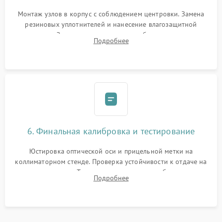
Монтаж узлов в корпус с соблюдением центровки. Замена
резиновых уплотнителей и нанесение влагозащитной
смазки. Заполнение внутреннего объема прицела
Подробнее
осушенным азотом для предотвращения запотевания оптики
при перепадах температур.
6. Финальная калибровка и тестирование
Юстировка оптической оси и прицельной метки на
коллиматорном стенде. Проверка устойчивости к отдаче на
ударном стенде. Тестирование качества изображения в
Подробнее
темноте, дальности обнаружения и корректной работы всех
режимов прицела.