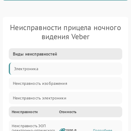
Неисправности прицела ночного
видения Veber
Виды неисправностей
Электроника
Неисправность изображения
Неисправность электроники
Неисправности
Стоимость
Механические повреждения
Неисправность ЭОП
Неисправность управления
(электронно-оптического
2500 ₽
Подробнее →