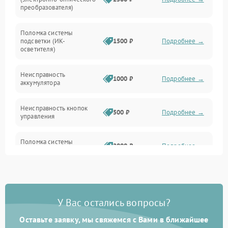
преобразователя)
Прочие неисправности
Поломка системы
подсветки (ИК-
1500 ₽
Подробнее →
Оптика
осветителя)
Неисправность
1000 ₽
Подробнее →
аккумулятора
Неисправность кнопок
500 ₽
Подробнее →
управления
Поломка системы
2000 ₽
Подробнее →
стабилизации
Повреждение системы
1000 ₽
Подробнее →
защиты от перегрузок
У Вас остались вопросы?
Неисправность системы
автоматического
1000 ₽
Подробнее →
Оставьте заявку, мы свяжемся с Вами в ближайшее
отключения