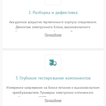
2. Разборка и дефектовка
Аккуратное вскрытие герметичного корпуса спецключом.
Демонтаж электронного блока, высоковольтного
преобразователя и оптической системы. Осмотр контактов
Подробнее
на окисление и проверка целостности уплотнительных
колец влагозащиты.
3. Глубокое тестирование компонентов
Измерение напряжения на блоке питания и высоковольтном
преобразователе. Проверка электронно-оптического
преобразователя (ЭОП) на стенде на предмет эмиссии,
Подробнее
шумов и засветок. Диагностика микросхем цифровых