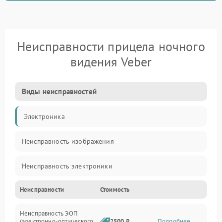
Неисправности прицела ночного
видения Veber
Виды неисправностей
Электроника
Неисправность изображения
Неисправность электроники
Неисправности
Стоимость
Механические повреждения
Неисправность ЭОП
Неисправность управления
(электронно-оптического
2500 ₽
Подробнее →