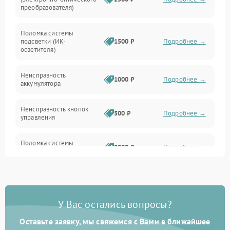
преобразователя)
Прочие неисправности
Поломка системы
подсветки (ИК-
1500 ₽
Подробнее →
Оптика
осветителя)
Неисправность
1000 ₽
Подробнее →
аккумулятора
Неисправность кнопок
500 ₽
Подробнее →
управления
Поломка системы
2000 ₽
Подробнее →
стабилизации
Повреждение системы
1000 ₽
Подробнее →
защиты от перегрузок
У Вас остались вопросы?
Неисправность системы
автоматического
1000 ₽
Подробнее →
Оставьте заявку, мы свяжемся с Вами в ближайшее
отключения