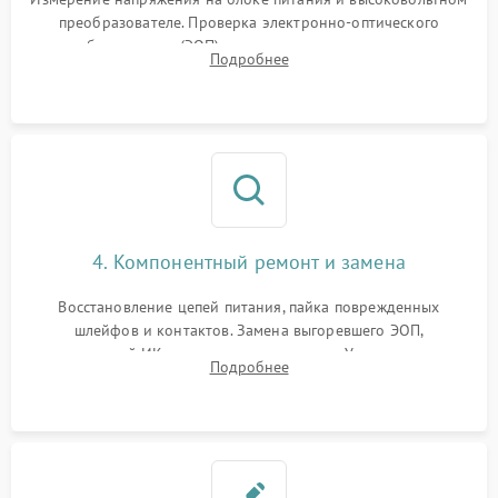
преобразователе. Проверка электронно-оптического
преобразователя (ЭОП) на стенде на предмет эмиссии,
Подробнее
шумов и засветок. Диагностика микросхем цифровых
моделей под микроскопом.
4. Компонентный ремонт и замена
Восстановление цепей питания, пайка поврежденных
шлейфов и контактов. Замена выгоревшего ЭОП,
неисправной ИК-подсветки или матрицы. Ультразвуковая
Подробнее
очистка плат и удаление загрязнений с линз объектива и
окуляра спецрастворами.