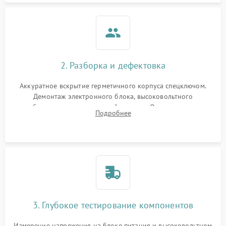
2. Разборка и дефектовка
Аккуратное вскрытие герметичного корпуса спецключом.
Демонтаж электронного блока, высоковольтного
преобразователя и оптической системы. Осмотр контактов
Подробнее
на окисление и проверка целостности уплотнительных
колец влагозащиты.
3. Глубокое тестирование компонентов
Измерение напряжения на блоке питания и высоковольтном