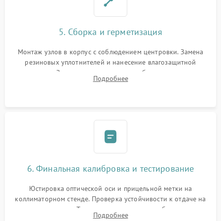
5. Сборка и герметизация
Монтаж узлов в корпус с соблюдением центровки. Замена
резиновых уплотнителей и нанесение влагозащитной
смазки. Заполнение внутреннего объема прицела
Подробнее
осушенным азотом для предотвращения запотевания оптики
при перепадах температур.
6. Финальная калибровка и тестирование
Юстировка оптической оси и прицельной метки на
коллиматорном стенде. Проверка устойчивости к отдаче на
ударном стенде. Тестирование качества изображения в
Подробнее
темноте, дальности обнаружения и корректной работы всех