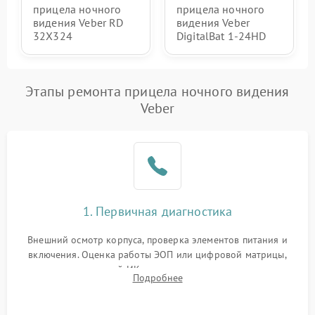
прицела ночного
прицела ночного
видения Veber RD
видения Veber
32X324
DigitalBat 1-24HD
Этапы ремонта прицела ночного видения
Veber
1. Первичная диагностика
Внешний осмотр корпуса, проверка элементов питания и
включения. Оценка работы ЭОП или цифровой матрицы,
проверка встроенной ИК-подсветки и механизма выверки
Подробнее
прицельной сетки. Выявление видимых дефектов оптики и
артефактов изображения.