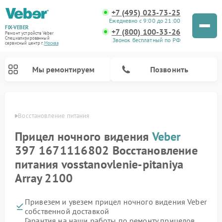
+7 (495) 023-73-25
Ежедневно с 9:00 до 21:00
FIX-VEBER
+7 (800) 100-33-26
Ремонт устройств Veber
Специализированный
Звонок бесплатный по РФ
cервисный центр г.
Москва
Мы ремонтируем
Позвонить
Veber
Восстановление питания
Прицел ночного видения
Veber
Ремонт оптических прицелов Veber
Ремонт цифровых биноклей Veber
Ремонт лазерных дальномеров Veber
397 1671116802 Восстановление
питания vosstanovlenie-pitaniya
Array 2100
Привезем и увезем прицел ночного видения Veber
собственной доставкой
Гарантия на наши работы по ремонту прицелов