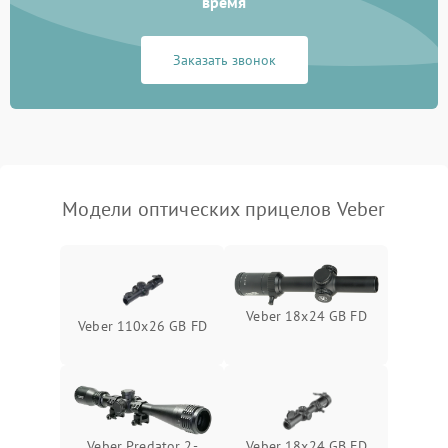
время
Неисправность системы
1000 ₽
Подробнее →
защиты от замыкания
Заказать звонок
Неисправность системы
1000 ₽
Подробнее →
защиты от перегрева
Поломка системы защиты
1000 ₽
Подробнее →
от перенапряжения
Модели оптических прицелов Veber
Поломка системы защиты
1000 ₽
Подробнее →
от замыкания
Veber 18x24 GB FD
Veber 110x26 GB FD
Veber Predator 2-
Veber 18x24 GB FD