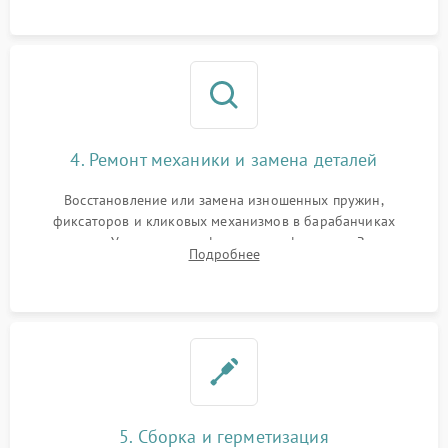
сетки и модуля ее подсветки.
4. Ремонт механики и замена деталей
Восстановление или замена изношенных пружин,
фиксаторов и кликовых механизмов в барабанчиках
поправок. Устранение люфтов в трансфокаторе. Замена
Подробнее
поврежденных линз, разбитой сетки или восстановление
контактов в цепи подсветки прицельной марки.
5. Сборка и герметизация