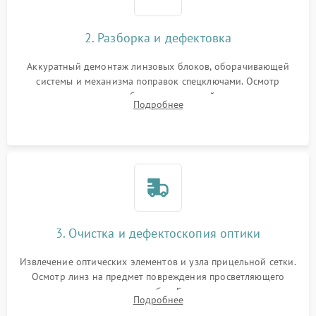
2. Разборка и дефектовка
Аккуратный демонтаж линзовых блоков, оборачивающей
системы и механизма поправок спецключами. Осмотр
внутренних резьбовых соединений, пружин и
Подробнее
уплотнительных колец. Поиск причин люфта, смещения
точки попадания или заклинивания подвижных частей.
3. Очистка и дефектоскопия оптики
Извлечение оптических элементов и узла прицельной сетки.
Осмотр линз на предмет повреждения просветляющего
покрытия или появления грибка. Бережная очистка стекол
Подробнее
спецрастворами. Проверка целостности гравированной