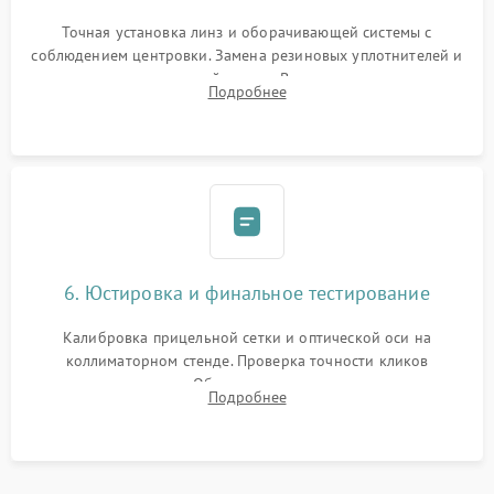
Точная установка линз и оборачивающей системы с
соблюдением центровки. Замена резиновых уплотнителей и
нанесение влагозащитной смазки. Вакуумирование корпуса
Подробнее
и заполнение его осушенным азотом или аргоном для
защиты линз от внутреннего запотевания.
6. Юстировка и финальное тестирование
Калибровка прицельной сетки и оптической оси на
коллиматорном стенде. Проверка точности кликов
механизма поправок. Обязательное испытание прицела на
Подробнее
ударном стенде для проверки устойчивости к отдаче и
гарантии сохранения точки пристрелки.