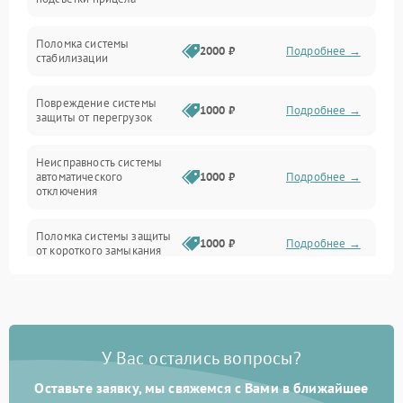
Неисправность подсветки и электроники
Поломка системы
2000 ₽
Подробнее →
стабилизации
Прочие неисправности
Повреждение системы
1000 ₽
Подробнее →
защиты от перегрузок
Электропитание
Неисправность системы
Механика
автоматического
1000 ₽
Подробнее →
отключения
Управление
Поломка системы защиты
1000 ₽
Подробнее →
от короткого замыкания
Корпус/Герметичность
Повреждение системы
Датчики
1000 ₽
Подробнее →
защиты от перегрева
У Вас остались вопросы?
Неисправность системы
защиты от
1000 ₽
Подробнее →
перенапряжения
Оставьте заявку, мы свяжемся с Вами в ближайшее