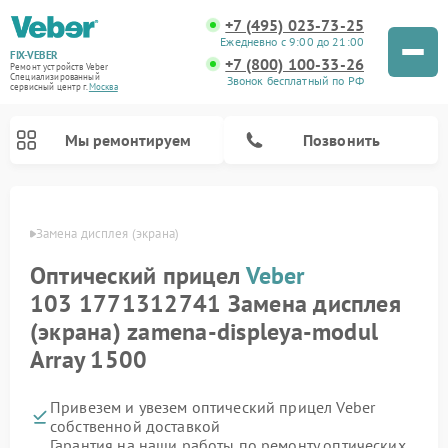
+7 (495) 023-73-25
Ежедневно с 9:00 до 21:00
FIX-VEBER
+7 (800) 100-33-26
Ремонт устройств Veber
Специализированный
Звонок бесплатный по РФ
cервисный центр г.
Москва
Мы ремонтируем
Позвонить
Veber
Замена дисплея (экрана)
Оптический прицел
Veber
Ремонт цифровых биноклей Veber
Ремонт прицелов ночного видения Veber
Ремонт лазерных дальномеров Veber
103 1771312741 Замена дисплея
(экрана) zamena-displeya-modul
Array 1500
Привезем и увезем оптический прицел Veber
собственной доставкой
Гарантия на наши работы по ремонту оптических