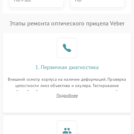
Этапы ремонта оптического прицела Veber
1. Первичная диагностика
Внешний осмотр корпуса на наличие деформаций. Проверка
целостности линз объектива и окуляра. Тестирование
работы барабанчиков ввода поправок, кольца отстройки
Подробнее
параллакса и зума. Выявление сколов, внутренних
загрязнений и нарушений герметичности.