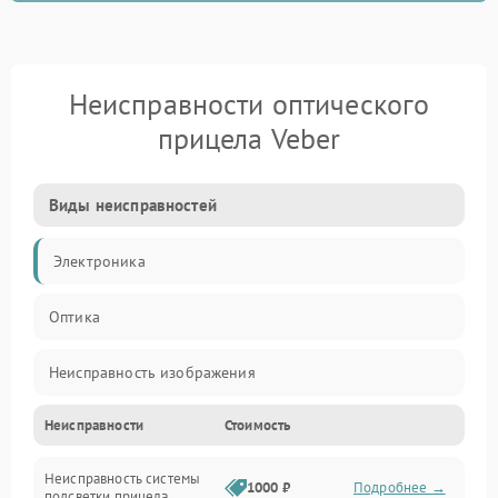
Неисправности оптического
прицела Veber
Виды неисправностей
Электроника
Оптика
Неисправность изображения
Неисправности
Стоимость
Механические повреждения
Неисправность системы
Неисправность фокусировки и оптики
1000 ₽
Подробнее →
подсветки прицела