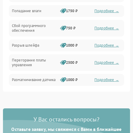
Попадание влаги
1750 ₽
Подробнее →
Управление
Сбой программного
Электропитание
750 ₽
Подробнее →
обеспечения
Корпус/Герметичность
Разрыв шлейфа
1000 ₽
Подробнее →
Электроника/Механические
Перегорание платы
2500 ₽
Подробнее →
управления
Электроника/Оптика
Размагничивание датчика
1000 ₽
Подробнее →
Поломка инфракрасного
1500 ₽
Подробнее →
датчика
Неправильная передача
750 ₽
Подробнее →
У Вас остались вопросы?
цветов дисплея
Оставьте заявку, мы свяжемся с Вами в ближайшее