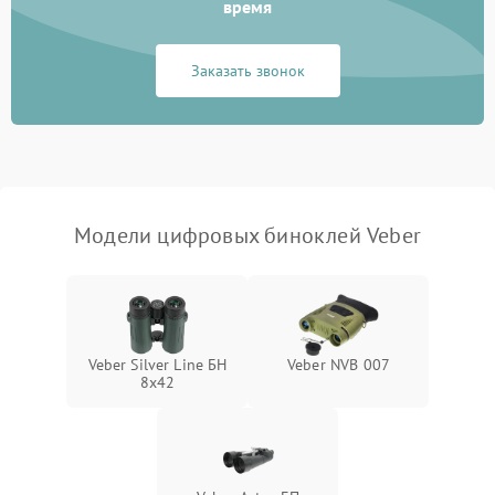
Разрядка аккумулятора за
время
1000 ₽
Подробнее →
коркое время
Заказать звонок
Перегрев устройства
1500 ₽
Подробнее →
Модели цифровых биноклей Veber
Veber Silver Line БН
Veber NVB 007
8x42