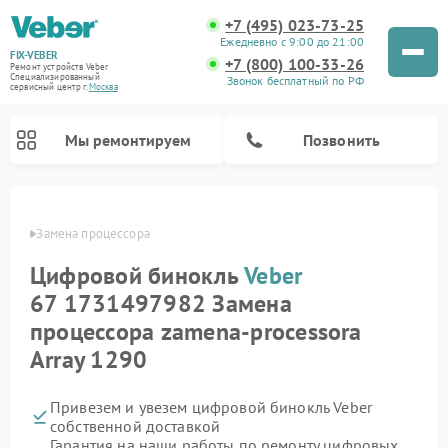
+7 (495) 023-73-25
Ежедневно с 9:00 до 21:00
FIX-VEBER
+7 (800) 100-33-26
Ремонт устройств Veber
Специализированный
Звонок бесплатный по РФ
cервисный центр г.
Москва
Мы ремонтируем
Позвонить
Veber
Замена процессора
Цифровой бинокль
Veber
Ремонт оптических прицелов Veber
Ремонт прицелов ночного видения Veber
Ремонт лазерных дальномеров Veber
67 1731497982 Замена
процессора zamena-processora
Array 1290
Привезем и увезем цифровой бинокль Veber
собственной доставкой
Гарантия на наши работы по ремонту цифровых