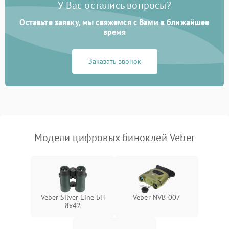
750 ₽
Подробнее →
У Вас остались вопросы?
цветов дисплея
Оставьте заявку, мы свяжемся с Вами в ближайшее
Разрядка аккумулятора за
время
1000 ₽
Подробнее →
коркое время
Заказать звонок
Перегрев устройства
1500 ₽
Подробнее →
Модели цифровых биноклей Veber
Veber Silver Line БН
Veber NVB 007
8x42