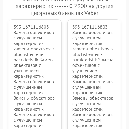
характеристик - - - - - - 0 2900 на других
цифровых биноклях Veber
393 1671116803
393 1671116803
Замена объективов
Замена объективов
с улучшением
с улучшением
характеристик
характеристик
zamena-obektivov-s-
zamena-obektivov-s-
uluchsheniem-
uluchsheniem-
harakteristik Замена
harakteristik Замена
объективов с
объективов с
улучшением
улучшением
характеристик
характеристик
Замена объективов
Замена объективов
с улучшением
с улучшением
характеристик
характеристик
Замены объективов
Замены объективов
с улучшением
с улучшением
характеристик
характеристик
Замене объективов
Замене объективов
с улучшением
с улучшением
характеристик
характеристик