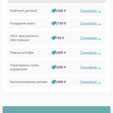
Разбитый дисплей
1500 ₽
Подробнее →
Механика
Попадание влаги
1750 ₽
Подробнее →
Управление
Сбой программного
Электропитание
750 ₽
Подробнее →
обеспечения
Корпус/Герметичность
Разрыв шлейфа
1000 ₽
Подробнее →
Электроника/Механические
Перегорание платы
2500 ₽
Подробнее →
управления
Электроника/Оптика
Размагничивание датчика
1000 ₽
Подробнее →
Поломка инфракрасного
1500 ₽
Подробнее →
датчика
Неправильная передача