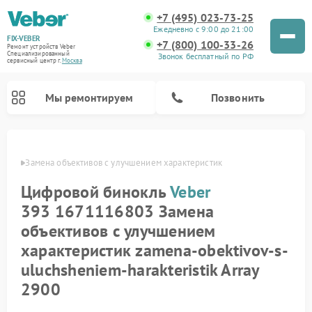
+7 (495) 023-73-25
Ежедневно с 9:00 до 21:00
FIX-VEBER
+7 (800) 100-33-26
Ремонт устройств Veber
Специализированный
Звонок бесплатный по РФ
cервисный центр г.
Москва
Мы ремонтируем
Позвонить
Veber
Замена объективов с улучшением характеристик
Цифровой бинокль
Veber
Ремонт оптических прицелов Veber
Ремонт прицелов ночного видения Veber
Ремонт лазерных дальномеров Veber
393 1671116803 Замена
объективов с улучшением
характеристик zamena-obektivov-s-
uluchsheniem-harakteristik Array
2900