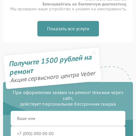
Записывайтесь на бесплатную диагностику.
Мы проверим ваше устройство и укажем на неисправность.
Показать все услуги
Получите 1500 рублей на
ремонт
Акция сервисного центра Veber
При оформлении заявки на ремонт техники через
сайт,
действует персональная бессрочная скидка