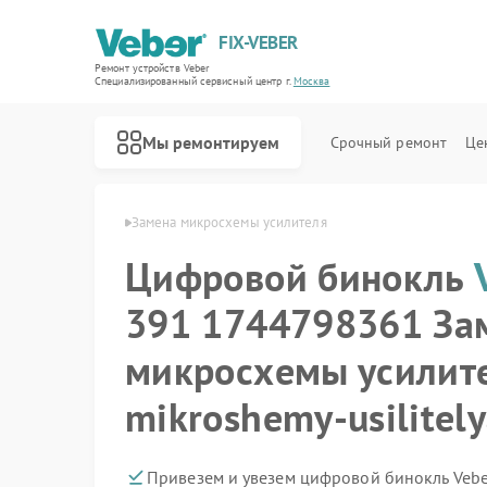
FIX-VEBER
Ремонт устройств Veber
Специализированный cервисный центр г.
Москва
Мы ремонтируем
Срочный ремонт
Це
овой бинокль Veber
Замена микросхемы усилителя
Цифровой бинокль
391 1744798361 За
Ремонт оптических прицелов Veber
Ремонт прицелов ночного видения Veber
Ремонт лазерных дальномеров Veber
микросхемы усилит
mikroshemy-usilitel
Привезем и увезем цифровой бинокль Vebe