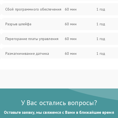
Сбой программного обеспечения
60 мин
1 год
Разрыв шлейфа
60 мин
1 год
Перегорание платы управления
60 мин
1 год
Размагничивание датчика
60 мин
1 год
Поломка инфракрасного датчика
60 мин
1 год
Неправильная передача цветов
60 мин
1 год
дисплея
У Вас остались вопросы?
Разрядка аккумулятора за коркое
60 мин
1 год
время
Оставьте заявку, мы свяжемся с Вами в ближайшее время