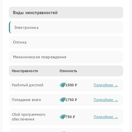
Виды неисправностей
Электроника
Оптика
Механические повреждения
Неисправности
Стоимость
Видео
Разбитый дисплей
1500 ₽
Подробнее →
Механика
Попадание влаги
1750 ₽
Подробнее →
Управление
Сбой программного
Электропитание
750 ₽
Подробнее →
обеспечения
Корпус/Герметичность