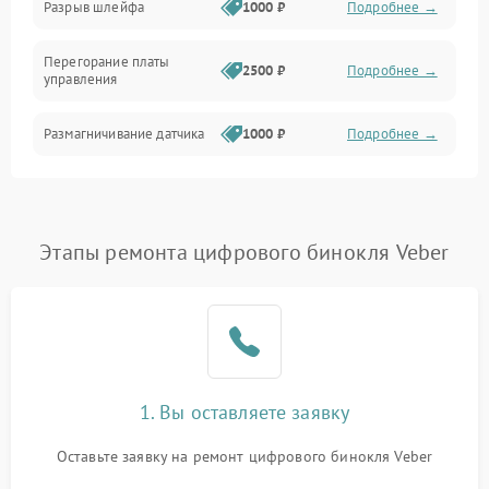
Разрыв шлейфа
1000 ₽
Подробнее →
Электроника/Механические
Перегорание платы
2500 ₽
Подробнее →
управления
Электроника/Оптика
Размагничивание датчика
1000 ₽
Подробнее →
Поломка инфракрасного
1500 ₽
Подробнее →
датчика
Этапы ремонта цифрового бинокля Veber
Неправильная передача
750 ₽
Подробнее →
цветов дисплея
Разрядка аккумулятора за
1000 ₽
Подробнее →
коркое время
Перегрев устройства
1500 ₽
Подробнее →
1. Вы оставляете заявку
Оставьте заявку на ремонт цифрового бинокля Veber