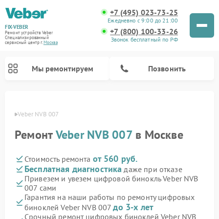
+7 (495) 023-73-25
Ежедневно с 9:00 до 21:00
FIX-VEBER
+7 (800) 100-33-26
Ремонт устройств Veber
Специализированный
Звонок бесплатный по РФ
cервисный центр г.
Москва
Мы ремонтируем
Позвонить
Veber
Veber NVB 007
Ремонт
Veber NVB 007
в Москве
Ремонт оптических прицелов Veber
Ремонт прицелов ночного видения Veber
Ремонт лазерных дальномеров Veber
от 560 руб.
Стоимость ремонта
Бесплатная диагностика
даже при отказе
Привезем и увезем цифровой бинокль Veber NVB
007 сами
Гарантия на наши работы по ремонту цифровых
до 3-х лет
биноклей Veber NVB 007
Срочный ремонт цифровых биноклей Veber NVB