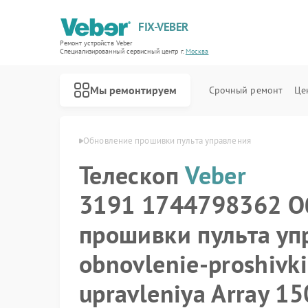
FIX-VEBER
Ремонт устройств Veber
Специализированный cервисный центр г.
Москва
Мы ремонтируем
Срочный ремонт
Це
вная
Телескоп Veber
Обновление прошивки пульта управления
Телескоп
Veber
3191 1744798362 О
Ремонт оптических прицелов Veber
Ремонт цифровых биноклей Veber
Ремонт прицелов ночного видения Veber
Ремонт лазерных дальномеров Veber
прошивки пульта уп
obnovlenie-proshivki
upravleniya Array 1