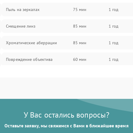
Пыль на зеркалах
75 мин
1 год
Смещение линз
85 мин
1 год
Хроматические аберрации
85 мин
1 год
Повреждение объектива
60 мин
1 год
Поломка окуляра
60 мин
1 год
Повреждение зеркала (для
60 мин
1 год
рефлекторов)
У Вас остались вопросы?
Оставьте заявку, мы свяжемся с Вами в ближайшее время