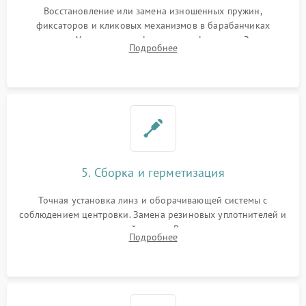
Восстановление или замена изношенных пружин,
фиксаторов и кликовых механизмов в барабанчиках
поправок. Устранение люфтов в трансфокаторе. Замена
Подробнее
поврежденных линз, разбитой сетки или восстановление
контактов в цепи подсветки прицельной марки.
5. Сборка и герметизация
Точная установка линз и оборачивающей системы с
соблюдением центровки. Замена резиновых уплотнителей и
нанесение влагозащитной смазки. Вакуумирование корпуса
Подробнее
и заполнение его осушенным азотом или аргоном для
защиты линз от внутреннего запотевания.