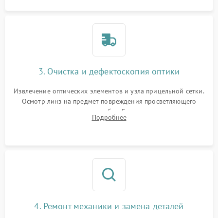
3. Очистка и дефектоскопия оптики
Извлечение оптических элементов и узла прицельной сетки.
Осмотр линз на предмет повреждения просветляющего
покрытия или появления грибка. Бережная очистка стекол
Подробнее
спецрастворами. Проверка целостности гравированной
сетки и модуля ее подсветки.
4. Ремонт механики и замена деталей