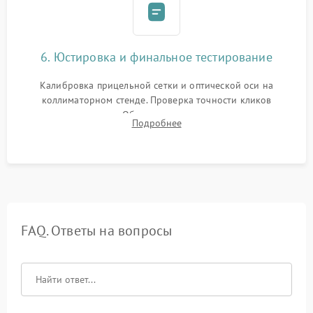
6. Юстировка и финальное тестирование
Калибровка прицельной сетки и оптической оси на
коллиматорном стенде. Проверка точности кликов
механизма поправок. Обязательное испытание прицела на
Подробнее
ударном стенде для проверки устойчивости к отдаче и
гарантии сохранения точки пристрелки.
FAQ. Ответы на вопросы