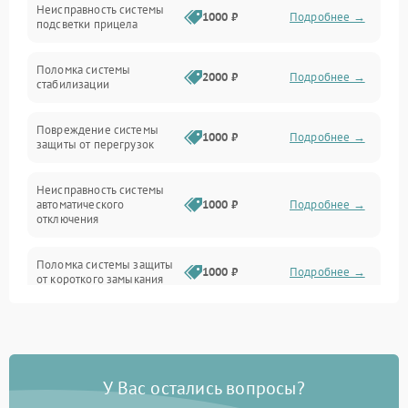
Неисправность системы
Неисправность фокусировки и оптики
1000 ₽
Подробнее →
подсветки прицела
Неисправность подсветки и электроники
Поломка системы
2000 ₽
Подробнее →
стабилизации
Прочие неисправности
Повреждение системы
1000 ₽
Подробнее →
защиты от перегрузок
Электропитание
Неисправность системы
Механика
автоматического
1000 ₽
Подробнее →
отключения
Управление
Поломка системы защиты
1000 ₽
Подробнее →
от короткого замыкания
Корпус/Герметичность
Повреждение системы
Датчики
1000 ₽
Подробнее →
защиты от перегрева
У Вас остались вопросы?
Неисправность системы
защиты от
1000 ₽
Подробнее →