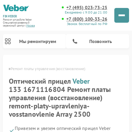
+7 (495) 023-73-25
Ежедневно с 9:00 до 21:00
FIX-VEBER
+7 (800) 100-33-26
Ремонт устройств Veber
Специализированный
Звонок бесплатный по РФ
cервисный центр г.
Москва
Мы ремонтируем
Позвонить
Veber
Ремонт платы управления (восстановление)
Оптический прицел
Veber
Ремонт цифровых биноклей Veber
Ремонт прицелов ночного видения Veber
Ремонт лазерных дальномеров Veber
133 1671116804 Ремонт платы
управления (восстановление)
remont-platy-upravleniya-
vosstanovlenie Array 2500
Привезем и увезем оптический прицел Veber