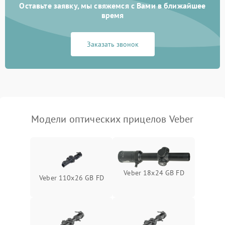
перенапряжения
Оставьте заявку, мы свяжемся с Вами в ближайшее
время
Неисправность системы
1000 ₽
Подробнее →
защиты от замыкания
Заказать звонок
Неисправность системы
1000 ₽
Подробнее →
защиты от перегрева
Поломка системы защиты
1000 ₽
Подробнее →
от перенапряжения
Модели оптических прицелов Veber
Поломка системы защиты
1000 ₽
Подробнее →
от замыкания
Veber 18x24 GB FD
Veber 110x26 GB FD