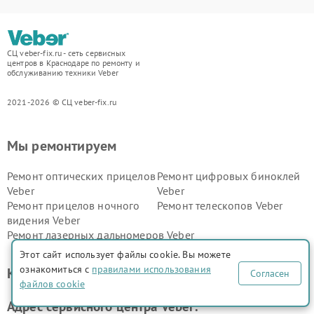
СЦ veber-fix.ru - сеть сервисных
центров в Краснодаре по ремонту и
обслуживанию техники Veber
2021-2026 © СЦ veber-fix.ru
Мы ремонтируем
Ремонт оптических прицелов
Ремонт цифровых биноклей
Veber
Veber
Ремонт прицелов ночного
Ремонт телескопов Veber
видения Veber
Ремонт лазерных дальномеров Veber
Этот сайт использует файлы cookie. Вы можете
ознакомиться с
правилами использования
Контакты сервис центра
Согласен
файлов cookie
Адрес сервисного центра Veber: