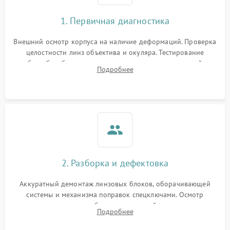
1. Первичная диагностика
Внешний осмотр корпуса на наличие деформаций. Проверка
целостности линз объектива и окуляра. Тестирование
работы барабанчиков ввода поправок, кольца отстройки
Подробнее
параллакса и зума. Выявление сколов, внутренних
загрязнений и нарушений герметичности.
2. Разборка и дефектовка
Аккуратный демонтаж линзовых блоков, оборачивающей
системы и механизма поправок спецключами. Осмотр
внутренних резьбовых соединений, пружин и
Подробнее
уплотнительных колец. Поиск причин люфта, смещения
точки попадания или заклинивания подвижных частей.