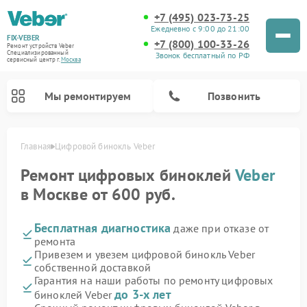
+7 (495) 023-73-25
Ежедневно с 9:00 до 21:00
FIX-VEBER
+7 (800) 100-33-26
Ремонт устройств Veber
Специализированный
Звонок бесплатный по РФ
cервисный центр г.
Москва
Мы ремонтируем
Позвонить
Главная
Цифровой бинокль Veber
Ремонт цифровых биноклей
Veber
в Москве от 600 руб.
Ремонт оптических прицелов Veber
Ремонт прицелов ночного видения Veber
Ремонт лазерных дальномеров Veber
Бесплатная диагностика
даже при отказе от
ремонта
Привезем и увезем цифровой бинокль Veber
собственной доставкой
Гарантия на наши работы по ремонту цифровых
до 3-х лет
биноклей Veber