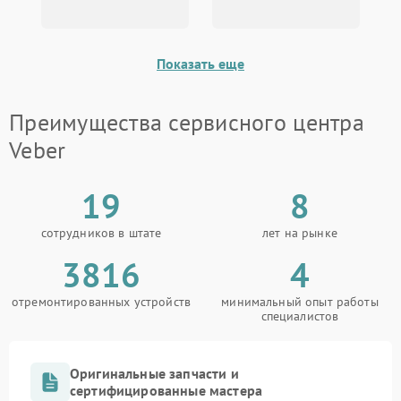
эксплуатации техники Veber можно обратиться по
телефону +7 (495) 023-73-25 или посетить
сервисный центр по адресу Зиповская улица, 39.
Показать еще
Обслуживание осуществляется на
профессиональном уровне с использованием
оригинальных комплектующих и проверенных
Преимущества сервисного центра
методик, что обеспечивает долгую и безопасную
эксплуатацию техники.
Veber
19
8
сотрудников в штате
лет на рынке
3816
4
отремонтированных устройств
минимальный опыт работы
специалистов
Оригинальные запчасти и
сертифицированные мастера