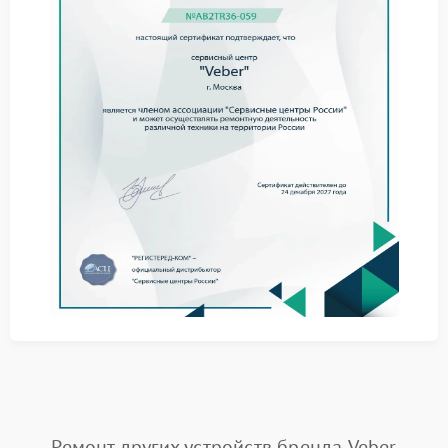
фокусировки и герметичность, цифровые бинокли
тестируются на работоспособность матрицы и
электронных модулей, а прицелы ночного видения
– на чувствительность и корректность отображения
изображения в темноте.
Проблемы с фокусировкой оптических
прицелов;
Сбои в работе цифровых модулей биноклей;
Неравномерная подсветка прицелов ночного
видения;
Падение точности лазерных дальномеров;
Механические повреждения телескопов.
Каждое устройство требует индивидуальной
диагностики и настройки. Своевременный ремонт
сохраняет функциональность и продлевает срок
службы приборов, позволяя безопасно
использовать технику в полевых условиях и при
наблюдениях на дальние расстояния.
Частые поломки техники
Ремонт других устройств бренда Veber
Частые поломки, с которыми обращаются клиенты в