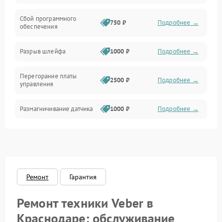
Сбой программного
Электропитание
750 ₽
Подробнее →
обеспечения
Корпус/Герметичность
Разрыв шлейфа
1000 ₽
Подробнее →
Электроника/Механические
Перегорание платы
2500 ₽
Подробнее →
управления
Электроника/Оптика
Размагничивание датчика
1000 ₽
Подробнее →
Поломка инфракрасного
1500 ₽
Подробнее →
датчика
Неправильная передача
750 ₽
Подробнее →
цветов дисплея
Ремонт
Гарантия
Ремонт техники Veber в
Разрядка аккумулятора за
1000 ₽
Подробнее →
коркое время
Краснодаре: обслуживание