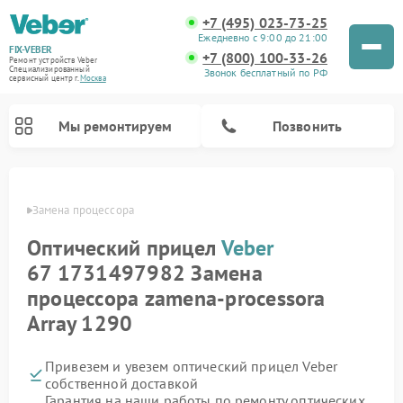
+7 (495) 023-73-25
Ежедневно с 9:00 до 21:00
FIX-VEBER
+7 (800) 100-33-26
Ремонт устройств Veber
Специализированный
Звонок бесплатный по РФ
cервисный центр г.
Москва
Мы ремонтируем
Позвонить
Veber
Замена процессора
Оптический прицел
Veber
Ремонт цифровых биноклей Veber
Ремонт прицелов ночного видения Veber
Ремонт лазерных дальномеров Veber
67 1731497982 Замена
процессора zamena-processora
Array 1290
Привезем и увезем оптический прицел Veber
собственной доставкой
Гарантия на наши работы по ремонту оптических