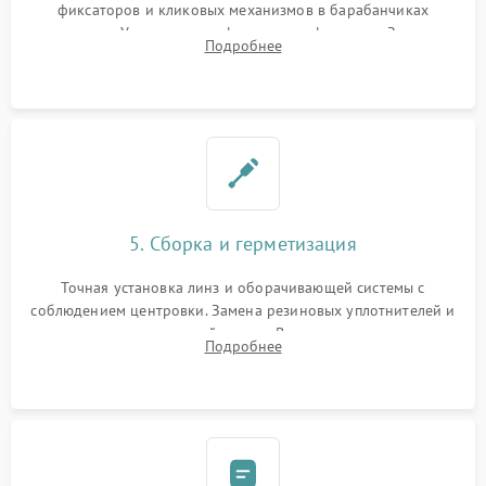
фиксаторов и кликовых механизмов в барабанчиках
поправок. Устранение люфтов в трансфокаторе. Замена
Подробнее
поврежденных линз, разбитой сетки или восстановление
контактов в цепи подсветки прицельной марки.
5. Сборка и герметизация
Точная установка линз и оборачивающей системы с
соблюдением центровки. Замена резиновых уплотнителей и
нанесение влагозащитной смазки. Вакуумирование корпуса
Подробнее
и заполнение его осушенным азотом или аргоном для
защиты линз от внутреннего запотевания.