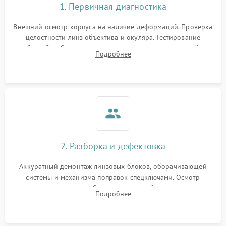
1. Первичная диагностика
Внешний осмотр корпуса на наличие деформаций. Проверка
целостности линз объектива и окуляра. Тестирование
работы барабанчиков ввода поправок, кольца отстройки
Подробнее
параллакса и зума. Выявление сколов, внутренних
загрязнений и нарушений герметичности.
2. Разборка и дефектовка
Аккуратный демонтаж линзовых блоков, оборачивающей
системы и механизма поправок спецключами. Осмотр
внутренних резьбовых соединений, пружин и
Подробнее
уплотнительных колец. Поиск причин люфта, смещения
точки попадания или заклинивания подвижных частей.