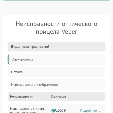
Неисправности оптического
прицела Veber
Виды неисправностей
Электроника
Оптика
Неисправность изображения
Неисправности
Стоимость
Механические повреждения
Неисправность системы
Неисправность фокусировки и оптики
1000 ₽
Подробнее →
подсветки прицела