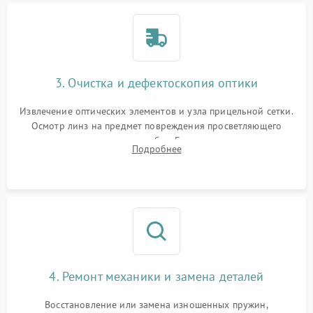
3. Очистка и дефектоскопия оптики
Извлечение оптических элементов и узла прицельной сетки.
Осмотр линз на предмет повреждения просветляющего
покрытия или появления грибка. Бережная очистка стекол
Подробнее
спецрастворами. Проверка целостности гравированной
сетки и модуля ее подсветки.
4. Ремонт механики и замена деталей
Восстановление или замена изношенных пружин,