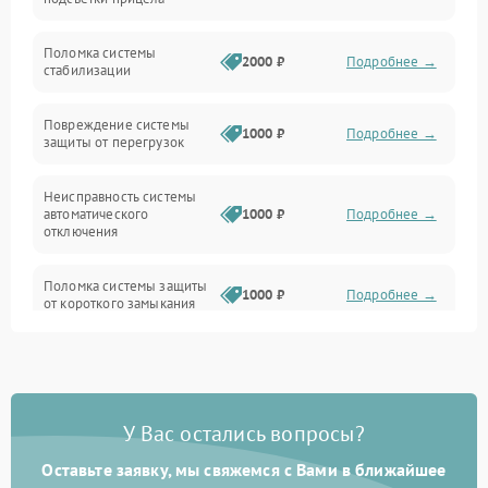
Неисправность подсветки и электроники
Поломка системы
2000 ₽
Подробнее →
стабилизации
Прочие неисправности
Повреждение системы
1000 ₽
Подробнее →
защиты от перегрузок
Электропитание
Неисправность системы
Механика
автоматического
1000 ₽
Подробнее →
отключения
Управление
Поломка системы защиты
1000 ₽
Подробнее →
от короткого замыкания
Корпус/Герметичность
Повреждение системы
Датчики
1000 ₽
Подробнее →
защиты от перегрева
У Вас остались вопросы?
Неисправность системы
защиты от
1000 ₽
Подробнее →
перенапряжения
Оставьте заявку, мы свяжемся с Вами в ближайшее