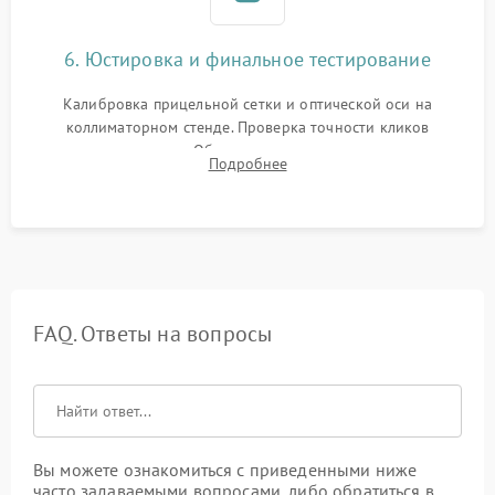
6. Юстировка и финальное тестирование
Калибровка прицельной сетки и оптической оси на
коллиматорном стенде. Проверка точности кликов
механизма поправок. Обязательное испытание прицела на
Подробнее
ударном стенде для проверки устойчивости к отдаче и
гарантии сохранения точки пристрелки.
FAQ. Ответы на вопросы
Вы можете ознакомиться с приведенными ниже
часто задаваемыми вопросами, либо обратиться в