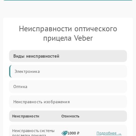
Неисправности оптического
прицела Veber
Виды неисправностей
Электроника
Оптика
Неисправность изображения
Неисправности
Стоимость
Механические повреждения
Неисправность системы
Неисправность фокусировки и оптики
1000 ₽
Подробнее →
подсветки прицела