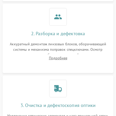
2. Разборка и дефектовка
Аккуратный демонтаж линзовых блоков, оборачивающей
системы и механизма поправок спецключами. Осмотр
внутренних резьбовых соединений, пружин и
Подробнее
уплотнительных колец. Поиск причин люфта, смещения
точки попадания или заклинивания подвижных частей.
3. Очистка и дефектоскопия оптики
Извлечение оптических элементов и узла прицельной сетки.