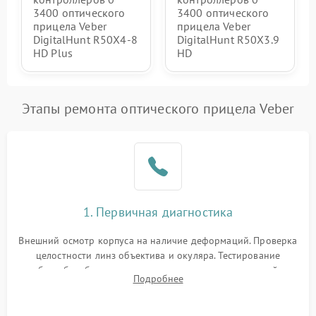
3400 оптического
3400 оптического
прицела Veber
прицела Veber
DigitalHunt R50X4-8
DigitalHunt R50X3.9
HD Plus
HD
Этапы ремонта оптического прицела Veber
1. Первичная диагностика
Внешний осмотр корпуса на наличие деформаций. Проверка
целостности линз объектива и окуляра. Тестирование
работы барабанчиков ввода поправок, кольца отстройки
Подробнее
параллакса и зума. Выявление сколов, внутренних
загрязнений и нарушений герметичности.