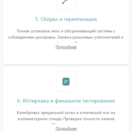
5. Сборка и герметизация
Точная установка линз и оборачивающей системы с
соблюдением центровки. Замена резиновых уплотнителей и
нанесение влагозащитной смазки. Вакуумирование корпуса
Подробнее
и заполнение его осушенным азотом или аргоном для
защиты линз от внутреннего запотевания.
6. Юстировка и финальное тестирование
Калибровка прицельной сетки и оптической оси на
коллиматорном стенде. Проверка точности кликов
механизма поправок. Обязательное испытание прицела на
Подробнее
ударном стенде для проверки устойчивости к отдаче и