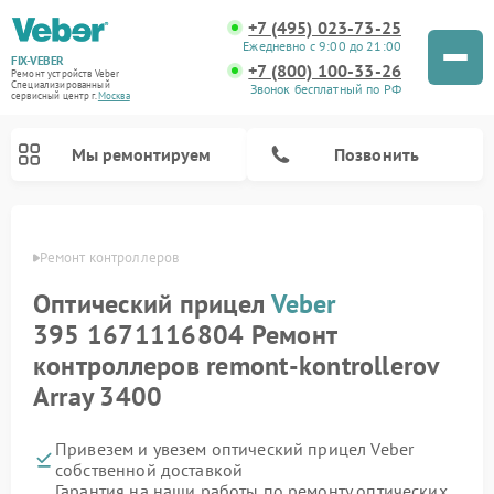
+7 (495) 023-73-25
Ежедневно с 9:00 до 21:00
FIX-VEBER
+7 (800) 100-33-26
Ремонт устройств Veber
Специализированный
Звонок бесплатный по РФ
cервисный центр г.
Москва
Мы ремонтируем
Позвонить
Veber
Ремонт контроллеров
Оптический прицел
Veber
Ремонт цифровых биноклей Veber
Ремонт прицелов ночного видения Veber
Ремонт лазерных дальномеров Veber
395 1671116804 Ремонт
контроллеров remont-kontrollerov
Array 3400
Привезем и увезем оптический прицел Veber
собственной доставкой
Гарантия на наши работы по ремонту оптических