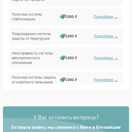
Неисправность подсветки и электроники
Поломка системы
2000 ₽
Подробнее →
стабилизации
Прочие неисправности
Повреждение системы
1000 ₽
Подробнее →
защиты от перегрузок
Электропитание
Неисправность системы
Механика
автоматического
1000 ₽
Подробнее →
отключения
Управление
Поломка системы защиты
1000 ₽
Подробнее →
от короткого замыкания
Корпус/Герметичность
Повреждение системы
Датчики
1000 ₽
Подробнее →
защиты от перегрева
У Вас остались вопросы?
Неисправность системы
защиты от
1000 ₽
Подробнее →
перенапряжения
Оставьте заявку, мы свяжемся с Вами в ближайшее