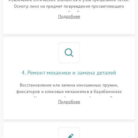
Осмотр линз на предмет повреждения просветляющего
покрытия или появления грибка. Бережная очистка стекол
Подробнее
спецрастворами. Проверка целостности гравированной
сетки и модуля ее подсветки.
4. Ремонт механики и замена деталей
Восстановление или замена изношенных пружин,
фиксаторов и кликовых механизмов в барабанчиках
поправок. Устранение люфтов в трансфокаторе. Замена
Подробнее
поврежденных линз, разбитой сетки или восстановление
контактов в цепи подсветки прицельной марки.