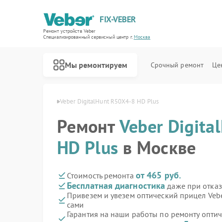
FIX-VEBER
Ремонт устройств Veber
Специализированный cервисный центр г.
Москва
Мы ремонтируем
Срочный ремонт
Це
еский прицел Veber
Veber DigitalHunt R50X4-8 HD Plus
Ремонт
Veber Digita
HD Plus
в Москве
Ремонт цифровых биноклей Veber
Ремонт прицелов ночного видения Veber
Ремонт лазерных дальномеров Veber
от 465 руб.
Стоимость ремонта
Бесплатная диагностика
даже при отказ
Привезем и увезем оптический прицел Vebe
сами
Гарантия на наши работы по ремонту опти