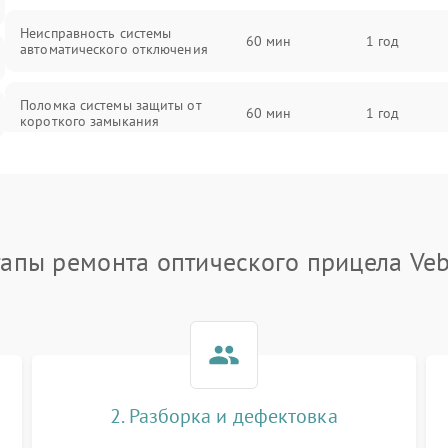
Неисправность системы
60 мин
1 год
автоматического отключения
Поломка системы защиты от
60 мин
1 год
короткого замыкания
Повреждение системы защиты от
60 мин
1 год
перегрева
Неисправность системы защиты от
тапы ремонта оптического прицела Veb
60 мин
1 год
перенапряжения
Неисправность системы защиты от
60 мин
1 год
замыкания
Неисправность системы защиты от
60 мин
1 год
перегрева
2. Разборка и дефектовка