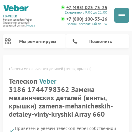
+7 (495) 023-73-25
Ежедневно с 9:00 до 21:00
FIX-VEBER
+7 (800) 100-33-26
Ремонт устройств Veber
Специализированный
Звонок бесплатный по РФ
cервисный центр г.
Москва
Мы ремонтируем
Позвонить
Veber
Замена механических деталей (винты, крышки)
Телескоп
Veber
Ремонт прицелов ночного видения Veber
Ремонт оптических прицелов Veber
Ремонт цифровых биноклей Veber
Ремонт лазерных дальномеров Veber
3186 1744798362 Замена
механических деталей (винты,
крышки) zamena-mehanicheskih-
detaley-vinty-kryshki Array 660
Привезем и увезем телескоп Veber собственной