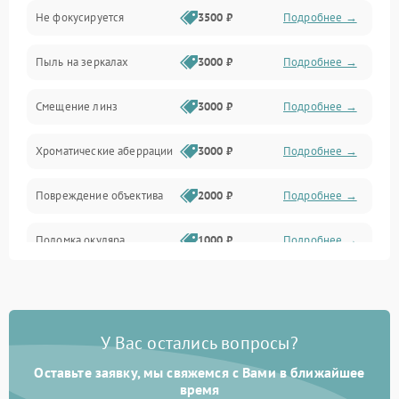
Не фокусируется
3500 ₽
Подробнее →
Наведение
Пыль на зеркалах
3000 ₽
Подробнее →
Аксессуары
Смещение линз
3000 ₽
Подробнее →
Хроматические аберрации
3000 ₽
Подробнее →
Повреждение объектива
2000 ₽
Подробнее →
Поломка окуляра
1000 ₽
Подробнее →
Повреждение зеркала
2000 ₽
Подробнее →
(для рефлекторов)
У Вас остались вопросы?
Оставьте заявку, мы свяжемся с Вами в ближайшее
время