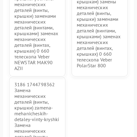
крышкам) замены
механических
механических
деталей (винты,
деталей (винты,
крышки) заменами
крышки) заменами
механических
механических
деталей (винтами,
деталей (винтами,
крышками) заменах
крышками) заменах
механических
механических
деталей (винтах,
деталей (винтах,
крышках) 0 660
крышках) 0 660
телескопа Veber
телескопа Veber
NEWSTAR MAK90
PolarStar 800
AZII
3186 1744798362
Замена
механических
деталей (винты,
крышки) zamena-
mehanicheskih-
detaley-vinty-kryshki
Замена
механических
деталей (винты,