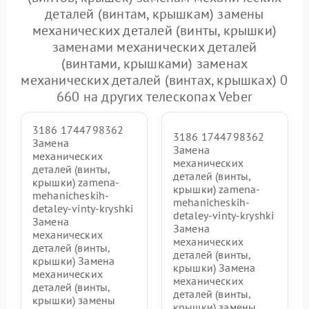
деталей (винтам, крышкам) замены
механических деталей (винты, крышки)
заменами механических деталей
(винтами, крышками) заменах
механических деталей (винтах, крышках) 0
660 на других телескопах Veber
3186 1744798362
3186 1744798362
Замена
Замена
механических
механических
деталей (винты,
деталей (винты,
крышки) zamena-
крышки) zamena-
mehanicheskih-
mehanicheskih-
detaley-vinty-kryshki
detaley-vinty-kryshki
Замена
Замена
механических
механических
деталей (винты,
деталей (винты,
крышки) Замена
крышки) Замена
механических
механических
деталей (винты,
деталей (винты,
крышки) замены
крышки) замены