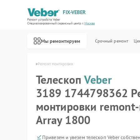
FIX-VEBER
Ремонт устройств Veber
Специализированный cервисный центр г.
Москва
Мы ремонтируем
Срочный ремонт
Це
вная
Телескоп Veber
Ремонт монтировки
Телескоп
Veber
3189 1744798362 Р
Ремонт оптических прицелов Veber
Ремонт цифровых биноклей Veber
Ремонт прицелов ночного видения Veber
Ремонт лазерных дальномеров Veber
монтировки remont-
Array 1800
Привезем и увезем телескоп Veber собстве