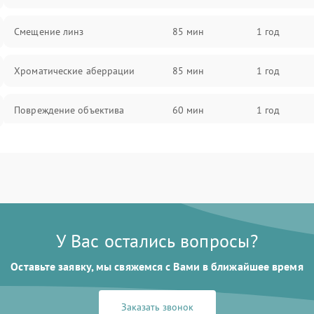
Смещение линз
85 мин
1 год
Хроматические аберрации
85 мин
1 год
Повреждение объектива
60 мин
1 год
Поломка окуляра
60 мин
1 год
Повреждение зеркала (для
60 мин
1 год
рефлекторов)
У Вас остались вопросы?
Оставьте заявку, мы свяжемся с Вами в ближайшее время
Заказать звонок