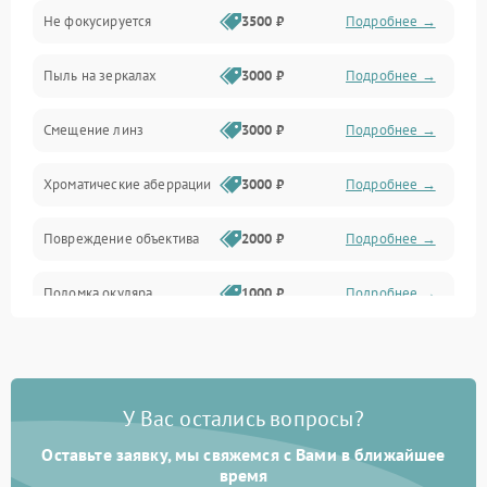
Не фокусируется
3500 ₽
Подробнее →
Наведение
Пыль на зеркалах
3000 ₽
Подробнее →
Аксессуары
Смещение линз
3000 ₽
Подробнее →
Хроматические аберрации
3000 ₽
Подробнее →
Повреждение объектива
2000 ₽
Подробнее →
Поломка окуляра
1000 ₽
Подробнее →
Повреждение зеркала
2000 ₽
Подробнее →
(для рефлекторов)
У Вас остались вопросы?
Оставьте заявку, мы свяжемся с Вами в ближайшее
время