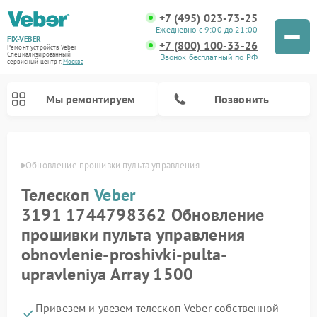
+7 (495) 023-73-25
Ежедневно с 9:00 до 21:00
FIX-VEBER
+7 (800) 100-33-26
Ремонт устройств Veber
Специализированный
Звонок бесплатный по РФ
cервисный центр г.
Москва
Мы ремонтируем
Позвонить
Veber
Обновление прошивки пульта управления
Телескоп
Veber
Ремонт прицелов ночного видения Veber
Ремонт оптических прицелов Veber
Ремонт цифровых биноклей Veber
Ремонт лазерных дальномеров Veber
3191 1744798362 Обновление
прошивки пульта управления
obnovlenie-proshivki-pulta-
upravleniya Array 1500
Привезем и увезем телескоп Veber собственной