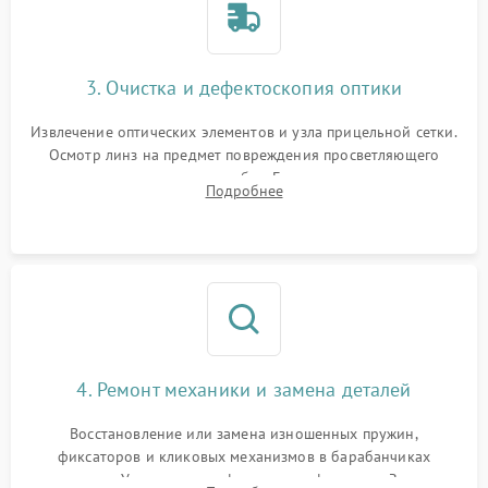
3. Очистка и дефектоскопия оптики
Извлечение оптических элементов и узла прицельной сетки.
Осмотр линз на предмет повреждения просветляющего
покрытия или появления грибка. Бережная очистка стекол
Подробнее
спецрастворами. Проверка целостности гравированной
сетки и модуля ее подсветки.
4. Ремонт механики и замена деталей
Восстановление или замена изношенных пружин,
фиксаторов и кликовых механизмов в барабанчиках
поправок. Устранение люфтов в трансфокаторе. Замена