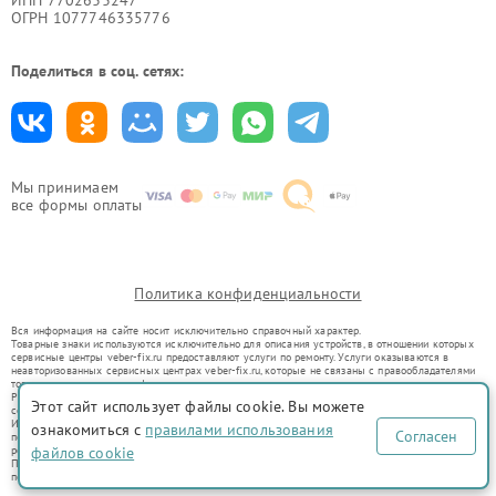
ИНН 7702633247
ОГРН 1077746335776
Поделиться в соц. сетях:
Мы принимаем
все формы оплаты
Политика конфиденциальности
Вся информация на сайте носит исключительно справочный характер.
Товарные знаки используются исключительно для описания устройств, в отношении которых
сервисные центры veber-fix.ru предоставляют услуги по ремонту. Услуги оказываются в
неавторизованных сервисных центрах veber-fix.ru, которые не связаны с правообладателями
товарных знаков или их официальными представителями.
Ремонт осуществляется для устройств, уже введенных в гражданский оборот в соответствии
Этот сайт использует файлы cookie. Вы можете
со статьей 1487 ГК РФ.
Использование товарных знаков не преследует цели индивидуализации услуг или введения
ознакомиться с
правилами использования
Согласен
потребителей в заблуждение, а служит для информирования о предоставляемых услугах по
ремонту техники указанных брендов.
файлов cookie
Представленная на сайте информация не является публичной офертой, определяемой
положениями Статьи 437(2) Гражданского кодекса РФ