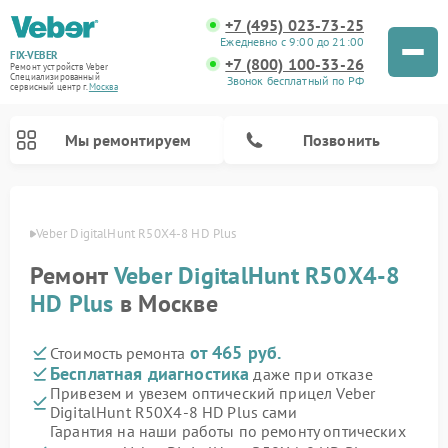
+7 (495) 023-73-25
Ежедневно с 9:00 до 21:00
FIX-VEBER
+7 (800) 100-33-26
Ремонт устройств Veber
Специализированный
Звонок бесплатный по РФ
cервисный центр г.
Москва
Мы ремонтируем
Позвонить
Veber
Veber DigitalHunt R50X4-8 HD Plus
Ремонт
Veber DigitalHunt R50X4-8
Ремонт цифровых биноклей Veber
Ремонт прицелов ночного видения Veber
Ремонт лазерных дальномеров Veber
HD Plus
в Москве
от 465 руб.
Стоимость ремонта
Бесплатная диагностика
даже при отказе
Привезем и увезем оптический прицел Veber
DigitalHunt R50X4-8 HD Plus сами
Гарантия на наши работы по ремонту оптических