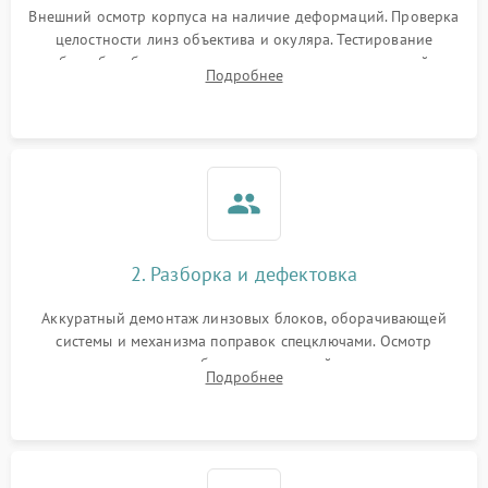
1000 ₽
Подробнее →
защиты от перегрева
Внешний осмотр корпуса на наличие деформаций. Проверка
целостности линз объектива и окуляра. Тестирование
работы барабанчиков ввода поправок, кольца отстройки
Поломка системы защиты
Подробнее
1000 ₽
Подробнее →
параллакса и зума. Выявление сколов, внутренних
от перенапряжения
загрязнений и нарушений герметичности.
Поломка системы защиты
1000 ₽
Подробнее →
от замыкания
2. Разборка и дефектовка
Аккуратный демонтаж линзовых блоков, оборачивающей
системы и механизма поправок спецключами. Осмотр
внутренних резьбовых соединений, пружин и
Подробнее
уплотнительных колец. Поиск причин люфта, смещения
точки попадания или заклинивания подвижных частей.