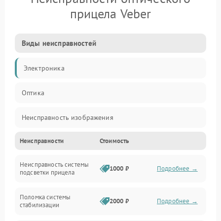
прицела Veber
Виды неисправностей
Электроника
Оптика
Неисправность изображения
Неисправности
Стоимость
Механические повреждения
Неисправность системы
Неисправность фокусировки и оптики
1000 ₽
Подробнее →
подсветки прицела
Неисправность подсветки и электроники
Поломка системы
2000 ₽
Подробнее →
стабилизации
Прочие неисправности