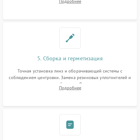
Подробнее
поврежденных линз, разбитой сетки или восстановление
контактов в цепи подсветки прицельной марки.
5. Сборка и герметизация
Точная установка линз и оборачивающей системы с
соблюдением центровки. Замена резиновых уплотнителей и
нанесение влагозащитной смазки. Вакуумирование корпуса
Подробнее
и заполнение его осушенным азотом или аргоном для
защиты линз от внутреннего запотевания.