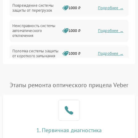
Повреждение системы
1000 ₽
Подробнее →
защиты от перегрузок
Электропитание
Неисправность системы
Механика
автоматического
1000 ₽
Подробнее →
отключения
Управление
Поломка системы защиты
1000 ₽
Подробнее →
от короткого замыкания
Корпус/Герметичность
Повреждение системы
Датчики
1000 ₽
Подробнее →
защиты от перегрева
Этапы ремонта оптического прицела Veber
Неисправность системы
защиты от
1000 ₽
Подробнее →
перенапряжения
Неисправность системы
1000 ₽
Подробнее →
защиты от замыкания
1. Первичная диагностика
Неисправность системы