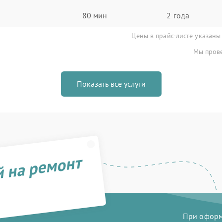
80 мин
2 года
Цены в прайс-листе указаны
Мы прове
Показать все услуги
й на ремонт
При оформл