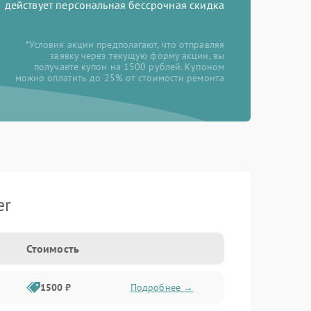
действует персональная бессрочная скидка
*Условия акции предполагают, что отправляя
заявку через текущую форму акции, вы
получаете купон на 1500 рублей. Купоном
можно оплатить до 25% от стоимости ремонта
er
Стоимость
1500 ₽
Подробнее →