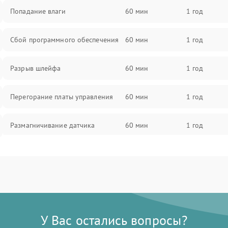
Попадание влаги
60 мин
1 год
Сбой программного обеспечения
60 мин
1 год
Разрыв шлейфа
60 мин
1 год
Перегорание платы управления
60 мин
1 год
Размагничивание датчика
60 мин
1 год
Поломка инфракрасного датчика
60 мин
1 год
Неправильная передача цветов
60 мин
1 год
дисплея
У Вас остались вопросы?
Разрядка аккумулятора за коркое
60 мин
1 год
время