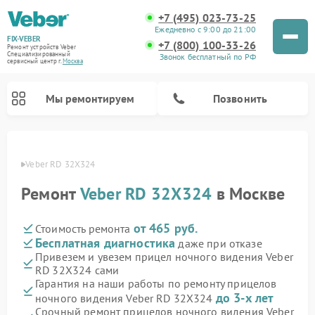
+7 (495) 023-73-25
Ежедневно с 9:00 до 21:00
FIX-VEBER
+7 (800) 100-33-26
Ремонт устройств Veber
Специализированный
Звонок бесплатный по РФ
cервисный центр г.
Москва
Мы ремонтируем
Позвонить
Veber
Veber RD 32X324 
Ремонт
Veber RD 32X324
в Москве
Ремонт оптических прицелов Veber
Ремонт цифровых биноклей Veber
Ремонт лазерных дальномеров Veber
от 465 руб.
Стоимость ремонта
Бесплатная диагностика
даже при отказе
Привезем и увезем прицел ночного видения Veber
RD 32X324 сами
Гарантия на наши работы по ремонту прицелов
до 3-х лет
ночного видения Veber RD 32X324
Срочный ремонт прицелов ночного видения Veber