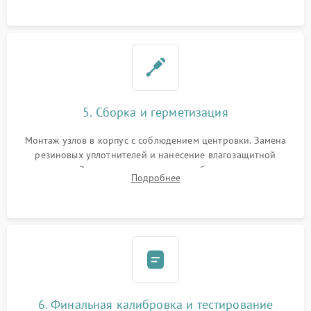
окуляра спецрастворами.
5. Сборка и герметизация
Монтаж узлов в корпус с соблюдением центровки. Замена
резиновых уплотнителей и нанесение влагозащитной
смазки. Заполнение внутреннего объема прицела
Подробнее
осушенным азотом для предотвращения запотевания оптики
при перепадах температур.
6. Финальная калибровка и тестирование