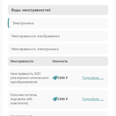
Виды неисправностей
Электроника
Неисправность изображения
Неисправность электроники
Неисправности
Стоимость
Механические повреждения
Неисправность ЭОП
Неисправность управления
(электронно-оптического
2500 ₽
Подробнее →
преобразователя)
Прочие неисправности
Поломка системы
подсветки (ИК-
1500 ₽
Подробнее →
Оптика
осветителя)