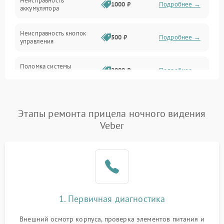
Неисправность
1000 ₽
Подробнее →
аккумулятора
Неисправность кнопок
500 ₽
Подробнее →
управления
Поломка системы
2000 ₽
Подробнее →
стабилизации
Повреждение системы
1000 ₽
Подробнее →
защиты от перегрузок
Этапы ремонта прицела ночного видения
Veber
Неисправность системы
автоматического
1000 ₽
Подробнее →
отключения
Поломка системы защиты
1000 ₽
Подробнее →
от короткого замыкания
1. Первичная диагностика
Повреждение системы
1000 ₽
Подробнее →
защиты от перегрева
Внешний осмотр корпуса, проверка элементов питания и