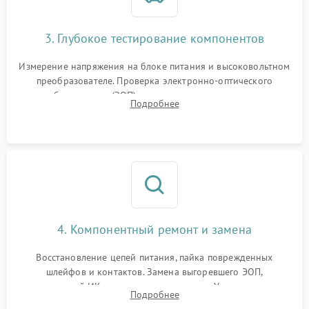
3. Глубокое тестирование компонентов
Измерение напряжения на блоке питания и высоковольтном
преобразователе. Проверка электронно-оптического
преобразователя (ЭОП) на стенде на предмет эмиссии,
Подробнее
шумов и засветок. Диагностика микросхем цифровых
моделей под микроскопом.
4. Компонентный ремонт и замена
Восстановление цепей питания, пайка поврежденных
шлейфов и контактов. Замена выгоревшего ЭОП,
неисправной ИК-подсветки или матрицы. Ультразвуковая
Подробнее
очистка плат и удаление загрязнений с линз объектива и