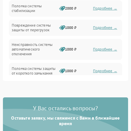
Неисправность подсветки и электроники
Поломка системы
2000 ₽
Подробнее →
стабилизации
Прочие неисправности
Повреждение системы
1000 ₽
Подробнее →
защиты от перегрузок
Электропитание
Неисправность системы
Механика
автоматического
1000 ₽
Подробнее →
отключения
Управление
Поломка системы защиты
1000 ₽
Подробнее →
от короткого замыкания
Корпус/Герметичность
Повреждение системы
Датчики
1000 ₽
Подробнее →
защиты от перегрева
У Вас остались вопросы?
Неисправность системы
защиты от
1000 ₽
Подробнее →
перенапряжения
Оставьте заявку, мы свяжемся с Вами в ближайшее
время