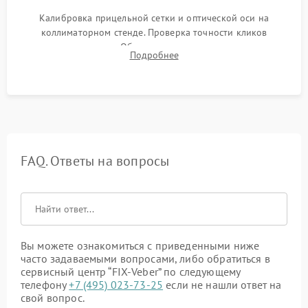
Калибровка прицельной сетки и оптической оси на
коллиматорном стенде. Проверка точности кликов
механизма поправок. Обязательное испытание прицела на
Подробнее
ударном стенде для проверки устойчивости к отдаче и
гарантии сохранения точки пристрелки.
FAQ. Ответы на вопросы
Вы можете ознакомиться с приведенными ниже
часто задаваемыми вопросами, либо обратиться в
сервисный центр “FIX-Veber” по следующему
телефону
+7 (495) 023-73-25
если не нашли ответ на
свой вопрос.