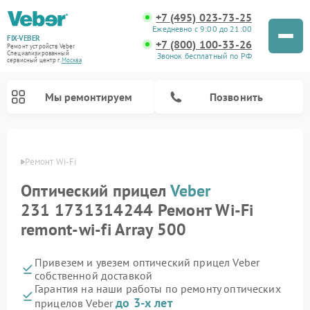
+7 (495) 023-73-25
Ежедневно с 9:00 до 21:00
FIX-VEBER
+7 (800) 100-33-26
Ремонт устройств Veber
Специализированный
Звонок бесплатный по РФ
cервисный центр г.
Москва
Мы ремонтируем
Позвонить
Veber
Ремонт Wi-Fi
Оптический прицел
Veber
Ремонт цифровых биноклей Veber
Ремонт прицелов ночного видения Veber
Ремонт лазерных дальномеров Veber
231 1731314244 Ремонт Wi-Fi
remont-wi-fi Array 500
Привезем и увезем оптический прицел Veber
собственной доставкой
Гарантия на наши работы по ремонту оптических
до 3-х лет
прицелов Veber