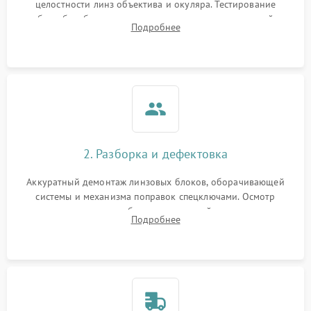
целостности линз объектива и окуляра. Тестирование
работы барабанчиков ввода поправок, кольца отстройки
Подробнее
параллакса и зума. Выявление сколов, внутренних
загрязнений и нарушений герметичности.
2. Разборка и дефектовка
Аккуратный демонтаж линзовых блоков, оборачивающей
системы и механизма поправок спецключами. Осмотр
внутренних резьбовых соединений, пружин и
Подробнее
уплотнительных колец. Поиск причин люфта, смещения
точки попадания или заклинивания подвижных частей.