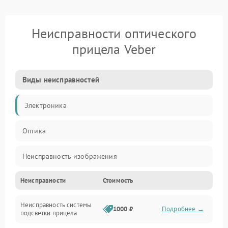
Неисправности оптического
прицела Veber
Виды неисправностей
Электроника
Оптика
Неисправность изображения
Неисправности
Стоимость
Механические повреждения
Неисправность системы
Неисправность фокусировки и оптики
1000 ₽
Подробнее →
подсветки прицела