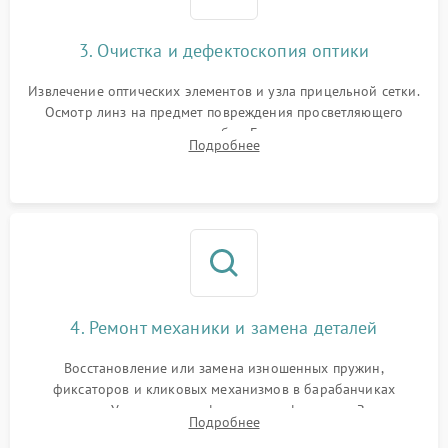
3. Очистка и дефектоскопия оптики
Извлечение оптических элементов и узла прицельной сетки.
Осмотр линз на предмет повреждения просветляющего
покрытия или появления грибка. Бережная очистка стекол
Подробнее
спецрастворами. Проверка целостности гравированной
сетки и модуля ее подсветки.
4. Ремонт механики и замена деталей
Восстановление или замена изношенных пружин,
фиксаторов и кликовых механизмов в барабанчиках
поправок. Устранение люфтов в трансфокаторе. Замена
Подробнее
поврежденных линз, разбитой сетки или восстановление