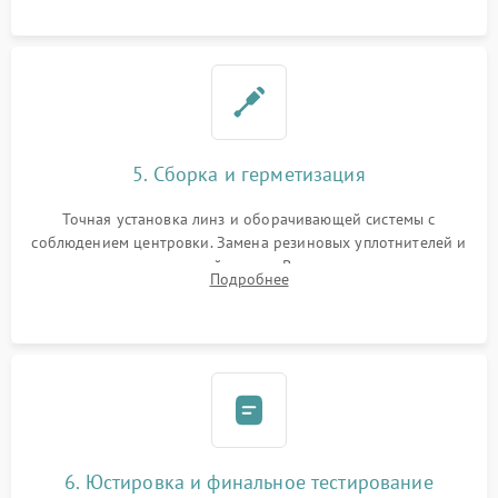
контактов в цепи подсветки прицельной марки.
5. Сборка и герметизация
Точная установка линз и оборачивающей системы с
соблюдением центровки. Замена резиновых уплотнителей и
нанесение влагозащитной смазки. Вакуумирование корпуса
Подробнее
и заполнение его осушенным азотом или аргоном для
защиты линз от внутреннего запотевания.
6. Юстировка и финальное тестирование