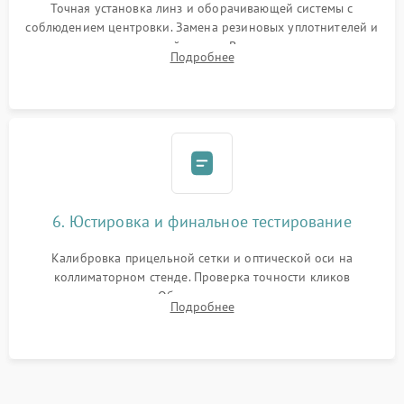
Точная установка линз и оборачивающей системы с
соблюдением центровки. Замена резиновых уплотнителей и
нанесение влагозащитной смазки. Вакуумирование корпуса
Подробнее
и заполнение его осушенным азотом или аргоном для
защиты линз от внутреннего запотевания.
6. Юстировка и финальное тестирование
Калибровка прицельной сетки и оптической оси на
коллиматорном стенде. Проверка точности кликов
механизма поправок. Обязательное испытание прицела на
Подробнее
ударном стенде для проверки устойчивости к отдаче и
гарантии сохранения точки пристрелки.