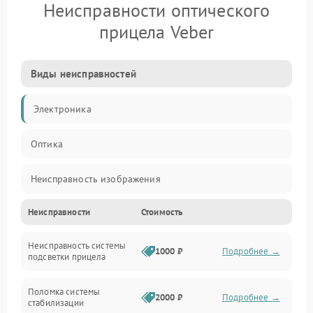
Неисправности оптического
прицела Veber
Виды неисправностей
Электроника
Оптика
Неисправность изображения
Неисправности
Стоимость
Механические повреждения
Неисправность системы
Неисправность фокусировки и оптики
1000 ₽
Подробнее →
подсветки прицела
Неисправность подсветки и электроники
Поломка системы
2000 ₽
Подробнее →
стабилизации