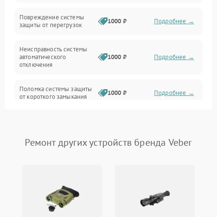
Прочие неисправности
Повреждение системы
1000 ₽
Подробнее →
защиты от перегрузок
Электропитание
Неисправность системы
Механика
автоматического
1000 ₽
Подробнее →
отключения
Управление
Поломка системы защиты
1000 ₽
Подробнее →
от короткого замыкания
Корпус/Герметичность
Повреждение системы
Датчики
1000 ₽
Подробнее →
защиты от перегрева
Ремонт других устройств бренда Veber
Неисправность системы
защиты от
1000 ₽
Подробнее →
перенапряжения
Неисправность системы
1000 ₽
Подробнее →
защиты от замыкания