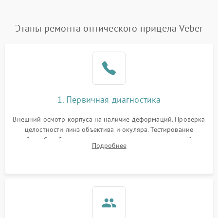
Этапы ремонта оптического прицела Veber
1. Первичная диагностика
Внешний осмотр корпуса на наличие деформаций. Проверка
целостности линз объектива и окуляра. Тестирование
работы барабанчиков ввода поправок, кольца отстройки
Подробнее
параллакса и зума. Выявление сколов, внутренних
загрязнений и нарушений герметичности.