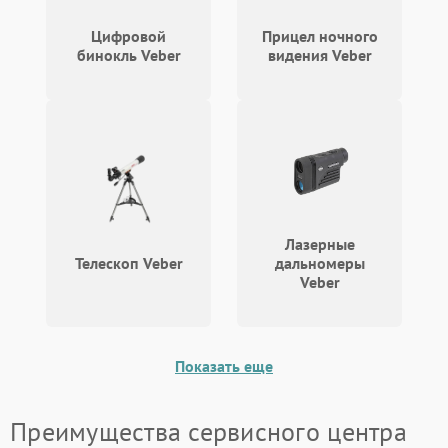
Неисправность системы
1000 ₽
Подробнее →
защиты от перегрева
Цифровой
Прицел ночного
бинокль Veber
видения Veber
Поломка системы защиты
1000 ₽
Подробнее →
от перенапряжения
Поломка системы защиты
1000 ₽
Подробнее →
от замыкания
Лазерные
Телескоп Veber
дальномеры
Veber
Показать еще
Преимущества сервисного центра