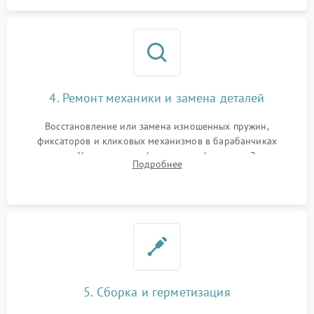
4. Ремонт механики и замена деталей
Восстановление или замена изношенных пружин,
фиксаторов и кликовых механизмов в барабанчиках
поправок. Устранение люфтов в трансфокаторе. Замена
Подробнее
поврежденных линз, разбитой сетки или восстановление
контактов в цепи подсветки прицельной марки.
5. Сборка и герметизация