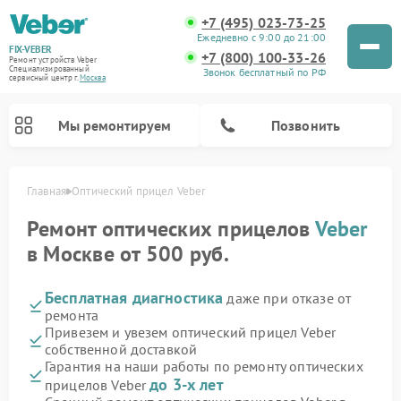
+7 (495) 023-73-25
Ежедневно с 9:00 до 21:00
FIX-VEBER
+7 (800) 100-33-26
Ремонт устройств Veber
Специализированный
Звонок бесплатный по РФ
cервисный центр г.
Москва
Мы ремонтируем
Позвонить
Главная
Оптический прицел Veber
Ремонт оптических прицелов
Veber
в Москве от 500 руб.
Ремонт цифровых биноклей Veber
Ремонт прицелов ночного видения Veber
Ремонт лазерных дальномеров Veber
Бесплатная диагностика
даже при отказе от
ремонта
Привезем и увезем оптический прицел Veber
собственной доставкой
Гарантия на наши работы по ремонту оптических
до 3-х лет
прицелов Veber