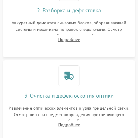
2. Разборка и дефектовка
Аккуратный демонтаж линзовых блоков, оборачивающей
системы и механизма поправок спецключами. Осмотр
внутренних резьбовых соединений, пружин и
Подробнее
уплотнительных колец. Поиск причин люфта, смещения
точки попадания или заклинивания подвижных частей.
3. Очистка и дефектоскопия оптики
Извлечение оптических элементов и узла прицельной сетки.
Осмотр линз на предмет повреждения просветляющего
покрытия или появления грибка. Бережная очистка стекол
Подробнее
спецрастворами. Проверка целостности гравированной
сетки и модуля ее подсветки.