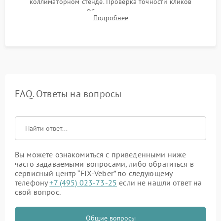
коллиматорном стенде. Проверка точности кликов
механизма поправок. Обязательное испытание прицела на
Подробнее
ударном стенде для проверки устойчивости к отдаче и
гарантии сохранения точки пристрелки.
FAQ. Ответы на вопросы
Вы можете ознакомиться с приведенными ниже
часто задаваемыми вопросами, либо обратиться в
сервисный центр “FIX-Veber” по следующему
телефону
+7 (495) 023-73-25
если не нашли ответ на
свой вопрос.
Общие вопросы