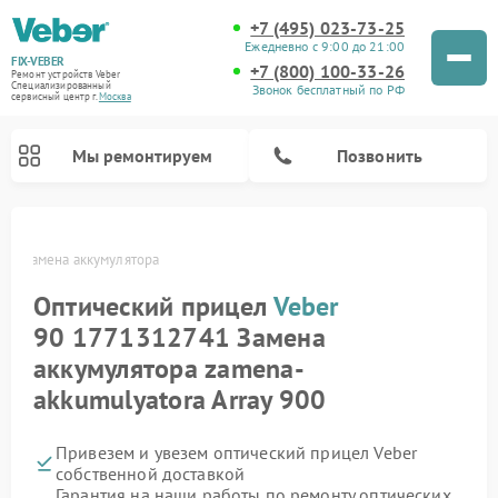
+7 (495) 023-73-25
Ежедневно с 9:00 до 21:00
FIX-VEBER
+7 (800) 100-33-26
Ремонт устройств Veber
Специализированный
Звонок бесплатный по РФ
cервисный центр г.
Москва
Мы ремонтируем
Позвонить
ber
Замена аккумулятора
Оптический прицел
Veber
Ремонт цифровых биноклей Veber
Ремонт прицелов ночного видения Veber
Ремонт лазерных дальномеров Veber
90 1771312741 Замена
аккумулятора zamena-
akkumulyatora Array 900
Привезем и увезем оптический прицел Veber
собственной доставкой
Гарантия на наши работы по ремонту оптических