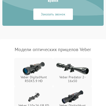
время
Неисправность системы
1000 ₽
Подробнее →
защиты от замыкания
Заказать звонок
Неисправность системы
1000 ₽
Подробнее →
защиты от перегрева
Поломка системы защиты
1000 ₽
Подробнее →
от перенапряжения
Модели оптических прицелов Veber
Поломка системы защиты
1000 ₽
Подробнее →
от замыкания
Veber DigitalHunt
Veber Predator 2-
R50X3.9 HD
16x50
Veber 110х26 GB FD
Veber DigitalHunt