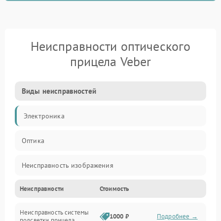
Неисправности оптического
прицела Veber
Виды неисправностей
Электроника
Оптика
Неисправность изображения
Неисправности
Стоимость
Механические повреждения
Неисправность системы
Неисправность фокусировки и оптики
1000 ₽
Подробнее →
подсветки прицела