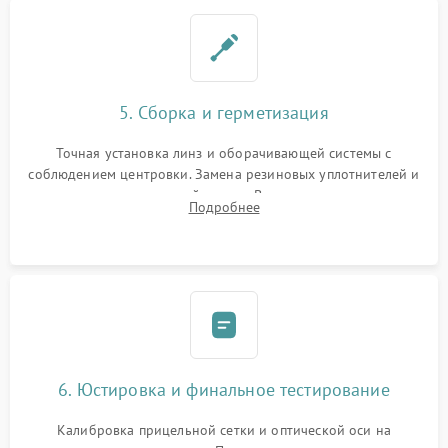
5. Сборка и герметизация
Точная установка линз и оборачивающей системы с
соблюдением центровки. Замена резиновых уплотнителей и
нанесение влагозащитной смазки. Вакуумирование корпуса
Подробнее
и заполнение его осушенным азотом или аргоном для
защиты линз от внутреннего запотевания.
6. Юстировка и финальное тестирование
Калибровка прицельной сетки и оптической оси на