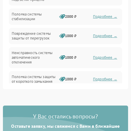
Неисправность подсветки и электроники
Поломка системы
2000 ₽
Подробнее →
стабилизации
Прочие неисправности
Повреждение системы
1000 ₽
Подробнее →
защиты от перегрузок
Электропитание
Неисправность системы
Механика
автоматического
1000 ₽
Подробнее →
отключения
Управление
Поломка системы защиты
1000 ₽
Подробнее →
от короткого замыкания
Корпус/Герметичность
Повреждение системы
Датчики
1000 ₽
Подробнее →
защиты от перегрева
У Вас остались вопросы?
Неисправность системы
защиты от
1000 ₽
Подробнее →
перенапряжения
Оставьте заявку, мы свяжемся с Вами в ближайшее