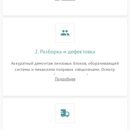
параллакса и зума. Выявление сколов, внутренних
загрязнений и нарушений герметичности.
2. Разборка и дефектовка
Аккуратный демонтаж линзовых блоков, оборачивающей
системы и механизма поправок спецключами. Осмотр
внутренних резьбовых соединений, пружин и
Подробнее
уплотнительных колец. Поиск причин люфта, смещения
точки попадания или заклинивания подвижных частей.