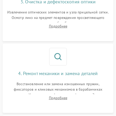
3. Очистка и дефектоскопия оптики
Извлечение оптических элементов и узла прицельной сетки.
Осмотр линз на предмет повреждения просветляющего
покрытия или появления грибка. Бережная очистка стекол
Подробнее
спецрастворами. Проверка целостности гравированной
сетки и модуля ее подсветки.
4. Ремонт механики и замена деталей
Восстановление или замена изношенных пружин,
фиксаторов и кликовых механизмов в барабанчиках
поправок. Устранение люфтов в трансфокаторе. Замена
Подробнее
поврежденных линз, разбитой сетки или восстановление
контактов в цепи подсветки прицельной марки.