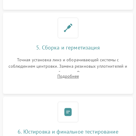
контактов в цепи подсветки прицельной марки.
5. Сборка и герметизация
Точная установка линз и оборачивающей системы с
соблюдением центровки. Замена резиновых уплотнителей и
нанесение влагозащитной смазки. Вакуумирование корпуса
Подробнее
и заполнение его осушенным азотом или аргоном для
защиты линз от внутреннего запотевания.
6. Юстировка и финальное тестирование