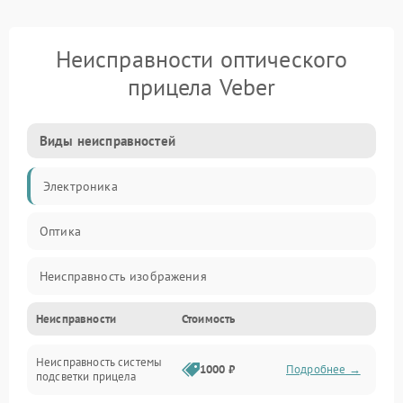
Неисправности оптического
прицела Veber
Виды неисправностей
Электроника
Оптика
Неисправность изображения
Неисправности
Стоимость
Механические повреждения
Неисправность системы
Неисправность фокусировки и оптики
1000 ₽
Подробнее →
подсветки прицела