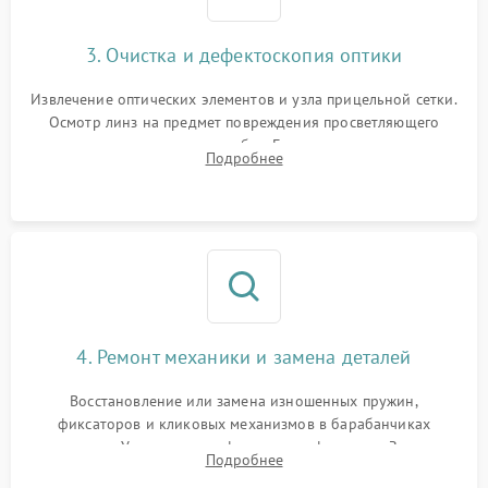
3. Очистка и дефектоскопия оптики
Извлечение оптических элементов и узла прицельной сетки.
Осмотр линз на предмет повреждения просветляющего
покрытия или появления грибка. Бережная очистка стекол
Подробнее
спецрастворами. Проверка целостности гравированной
сетки и модуля ее подсветки.
4. Ремонт механики и замена деталей
Восстановление или замена изношенных пружин,
фиксаторов и кликовых механизмов в барабанчиках
поправок. Устранение люфтов в трансфокаторе. Замена
Подробнее
поврежденных линз, разбитой сетки или восстановление