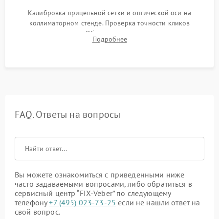
Калибровка прицельной сетки и оптической оси на
коллиматорном стенде. Проверка точности кликов
механизма поправок. Обязательное испытание прицела на
Подробнее
ударном стенде для проверки устойчивости к отдаче и
гарантии сохранения точки пристрелки.
FAQ. Ответы на вопросы
Вы можете ознакомиться с приведенными ниже
часто задаваемыми вопросами, либо обратиться в
сервисный центр “FIX-Veber” по следующему
телефону
+7 (495) 023-73-25
если не нашли ответ на
свой вопрос.