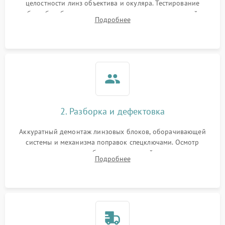
целостности линз объектива и окуляра. Тестирование
работы барабанчиков ввода поправок, кольца отстройки
Подробнее
параллакса и зума. Выявление сколов, внутренних
загрязнений и нарушений герметичности.
2. Разборка и дефектовка
Аккуратный демонтаж линзовых блоков, оборачивающей
системы и механизма поправок спецключами. Осмотр
внутренних резьбовых соединений, пружин и
Подробнее
уплотнительных колец. Поиск причин люфта, смещения
точки попадания или заклинивания подвижных частей.