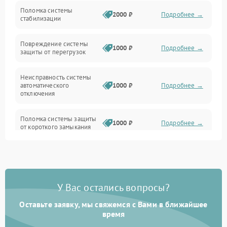
Неисправность подсветки и электроники
Поломка системы
2000 ₽
Подробнее →
стабилизации
Прочие неисправности
Повреждение системы
1000 ₽
Подробнее →
защиты от перегрузок
Электропитание
Неисправность системы
Механика
автоматического
1000 ₽
Подробнее →
отключения
Управление
Поломка системы защиты
1000 ₽
Подробнее →
от короткого замыкания
Корпус/Герметичность
Повреждение системы
Датчики
1000 ₽
Подробнее →
защиты от перегрева
У Вас остались вопросы?
Неисправность системы
защиты от
1000 ₽
Подробнее →
перенапряжения
Оставьте заявку, мы свяжемся с Вами в ближайшее
время