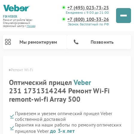
+7 (495) 023-73-25
Ежедневно с 9:00 до 21:00
FIX-VEBER
+7 (800) 100-33-26
Ремонт устройств Veber
Специализированный
Звонок бесплатный по РФ
cервисный центр г.
Москва
Мы ремонтируем
Позвонить
Veber
Ремонт Wi-Fi
Оптический прицел
Veber
Ремонт цифровых биноклей Veber
Ремонт прицелов ночного видения Veber
Ремонт лазерных дальномеров Veber
231 1731314244 Ремонт Wi-Fi
remont-wi-fi Array 500
Привезем и увезем оптический прицел Veber
собственной доставкой
Гарантия на наши работы по ремонту оптических
до 3-х лет
прицелов Veber