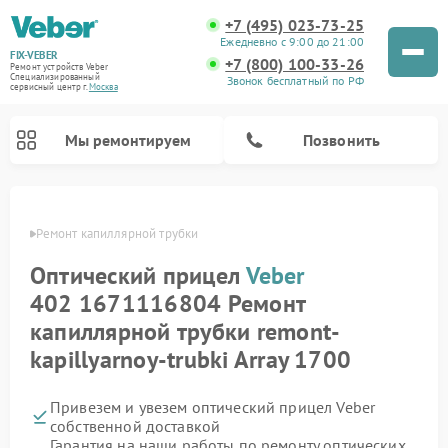
+7 (495) 023-73-25
Ежедневно с 9:00 до 21:00
FIX-VEBER
+7 (800) 100-33-26
Ремонт устройств Veber
Специализированный
Звонок бесплатный по РФ
cервисный центр г.
Москва
Мы ремонтируем
Позвонить
Veber
Ремонт капиллярной трубки
Оптический прицел
Veber
Ремонт цифровых биноклей Veber
Ремонт прицелов ночного видения Veber
Ремонт лазерных дальномеров Veber
402 1671116804 Ремонт
капиллярной трубки remont-
kapillyarnoy-trubki Array 1700
Привезем и увезем оптический прицел Veber
собственной доставкой
Гарантия на наши работы по ремонту оптических