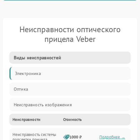
Неисправности оптического
прицела Veber
Виды неисправностей
Электроника
Оптика
Неисправность изображения
Неисправности
Стоимость
Механические повреждения
Неисправность системы
Неисправность фокусировки и оптики
1000 ₽
Подробнее →
подсветки прицела