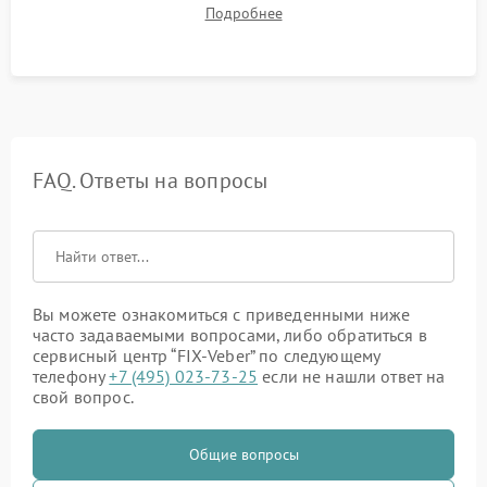
механизма поправок. Обязательное испытание прицела на
Подробнее
ударном стенде для проверки устойчивости к отдаче и
гарантии сохранения точки пристрелки.
FAQ. Ответы на вопросы
Вы можете ознакомиться с приведенными ниже
часто задаваемыми вопросами, либо обратиться в
сервисный центр “FIX-Veber” по следующему
телефону
+7 (495) 023-73-25
если не нашли ответ на
свой вопрос.
Общие вопросы