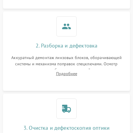
загрязнений и нарушений герметичности.
2. Разборка и дефектовка
Аккуратный демонтаж линзовых блоков, оборачивающей
системы и механизма поправок спецключами. Осмотр
внутренних резьбовых соединений, пружин и
Подробнее
уплотнительных колец. Поиск причин люфта, смещения
точки попадания или заклинивания подвижных частей.
3. Очистка и дефектоскопия оптики