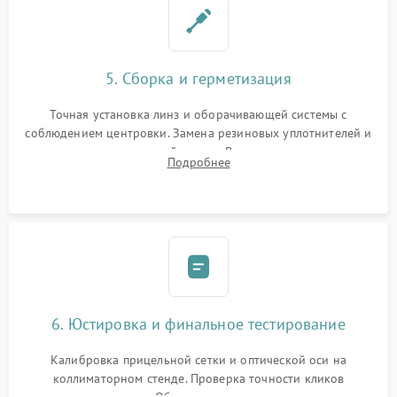
5. Сборка и герметизация
Точная установка линз и оборачивающей системы с
соблюдением центровки. Замена резиновых уплотнителей и
нанесение влагозащитной смазки. Вакуумирование корпуса
Подробнее
и заполнение его осушенным азотом или аргоном для
защиты линз от внутреннего запотевания.
6. Юстировка и финальное тестирование
Калибровка прицельной сетки и оптической оси на
коллиматорном стенде. Проверка точности кликов