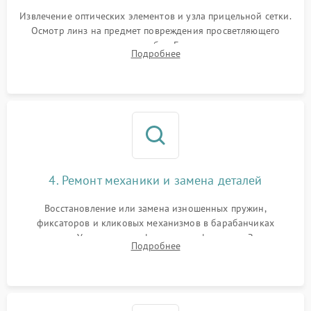
Извлечение оптических элементов и узла прицельной сетки.
Осмотр линз на предмет повреждения просветляющего
покрытия или появления грибка. Бережная очистка стекол
Подробнее
спецрастворами. Проверка целостности гравированной
сетки и модуля ее подсветки.
4. Ремонт механики и замена деталей
Восстановление или замена изношенных пружин,
фиксаторов и кликовых механизмов в барабанчиках
поправок. Устранение люфтов в трансфокаторе. Замена
Подробнее
поврежденных линз, разбитой сетки или восстановление
контактов в цепи подсветки прицельной марки.