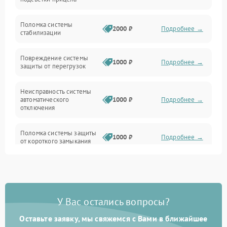
Неисправность подсветки и электроники
Поломка системы
2000 ₽
Подробнее →
стабилизации
Прочие неисправности
Повреждение системы
1000 ₽
Подробнее →
защиты от перегрузок
Электропитание
Неисправность системы
Механика
автоматического
1000 ₽
Подробнее →
отключения
Управление
Поломка системы защиты
1000 ₽
Подробнее →
от короткого замыкания
Корпус/Герметичность
Повреждение системы
Датчики
1000 ₽
Подробнее →
защиты от перегрева
У Вас остались вопросы?
Неисправность системы
защиты от
1000 ₽
Подробнее →
перенапряжения
Оставьте заявку, мы свяжемся с Вами в ближайшее