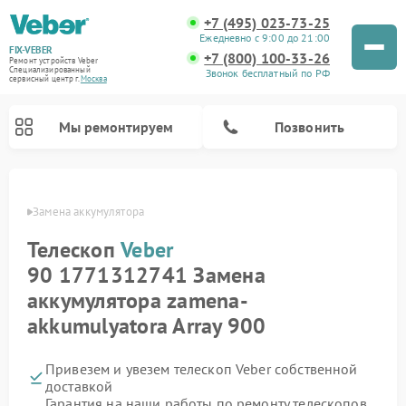
+7 (495) 023-73-25
Ежедневно с 9:00 до 21:00
FIX-VEBER
+7 (800) 100-33-26
Ремонт устройств Veber
Специализированный
Звонок бесплатный по РФ
cервисный центр г.
Москва
Мы ремонтируем
Позвонить
Veber
Замена аккумулятора
Телескоп
Veber
Ремонт прицелов ночного видения Veber
Ремонт оптических прицелов Veber
Ремонт цифровых биноклей Veber
Ремонт лазерных дальномеров Veber
90 1771312741 Замена
аккумулятора zamena-
akkumulyatora Array 900
Привезем и увезем телескоп Veber собственной
доставкой
Гарантия на наши работы по ремонту телескопов