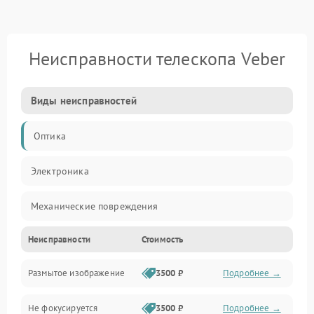
Неисправности телескопа Veber
Виды неисправностей
Оптика
Электроника
Механические повреждения
Неисправности
Стоимость
Механика
Размытое изображение
3500 ₽
Подробнее →
Электропитание
Не фокусируется
3500 ₽
Подробнее →
Наведение