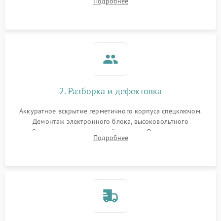
Подробнее
прицельной сетки. Выявление видимых дефектов оптики и
артефактов изображения.
2. Разборка и дефектовка
Аккуратное вскрытие герметичного корпуса спецключом.
Демонтаж электронного блока, высоковольтного
преобразователя и оптической системы. Осмотр контактов
Подробнее
на окисление и проверка целостности уплотнительных
колец влагозащиты.