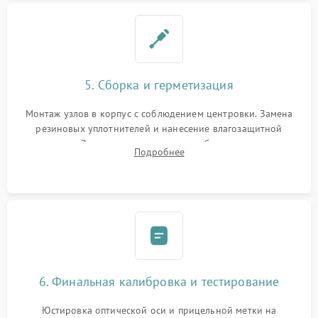
5. Сборка и герметизация
Монтаж узлов в корпус с соблюдением центровки. Замена
резиновых уплотнителей и нанесение влагозащитной
смазки. Заполнение внутреннего объема прицела
Подробнее
осушенным азотом для предотвращения запотевания оптики
при перепадах температур.
6. Финальная калибровка и тестирование
Юстировка оптической оси и прицельной метки на