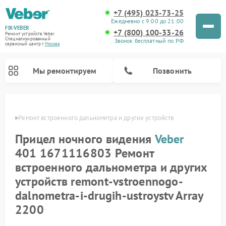
+7 (495) 023-73-25
Ежедневно с 9:00 до 21:00
FIX-VEBER
+7 (800) 100-33-26
Ремонт устройств Veber
Специализированный
Звонок бесплатный по РФ
cервисный центр г.
Москва
Мы ремонтируем
Позвонить
Veber
Ремонт встроенного дальнометра и других устройств
Прицел ночного видения
Veber
Ремонт оптических прицелов Veber
Ремонт цифровых биноклей Veber
Ремонт лазерных дальномеров Veber
401 1671116803 Ремонт
встроенного дальнометра и других
устройств remont-vstroennogo-
dalnometra-i-drugih-ustroystv Array
2200