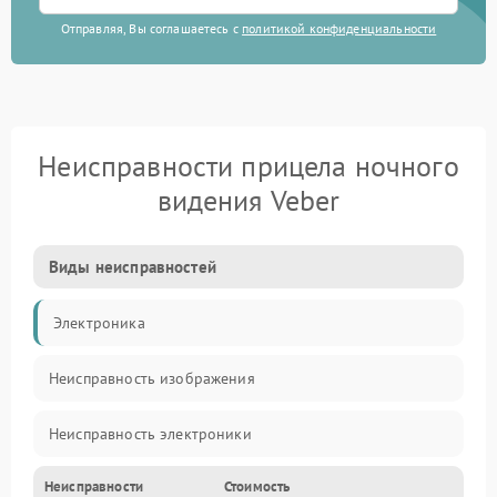
Отправляя, Вы соглашаетесь с
политикой конфиденциальности
Неисправности прицела ночного
видения Veber
Виды неисправностей
Электроника
Неисправность изображения
Неисправность электроники
Неисправности
Стоимость
Механические повреждения