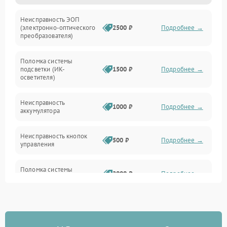
Неисправность ЭОП
Неисправность управления
(электронно-оптического
2500 ₽
Подробнее →
преобразователя)
Прочие неисправности
Поломка системы
подсветки (ИК-
1500 ₽
Подробнее →
Оптика
осветителя)
Неисправность
1000 ₽
Подробнее →
аккумулятора
Неисправность кнопок
500 ₽
Подробнее →
управления
Поломка системы
2000 ₽
Подробнее →
стабилизации
Повреждение системы
1000 ₽
Подробнее →
защиты от перегрузок