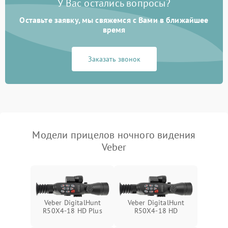
У Вас остались вопросы?
Неисправность системы
автоматического
1000 ₽
Подробнее →
Оставьте заявку, мы свяжемся с Вами в ближайшее
отключения
время
Поломка системы защиты
1000 ₽
Подробнее →
Заказать звонок
от короткого замыкания
Повреждение системы
1000 ₽
Подробнее →
защиты от перегрева
Неисправность системы
защиты от
1000 ₽
Подробнее →
Модели прицелов ночного видения
перенапряжения
Veber
Неисправность системы
1000 ₽
Подробнее →
защиты от замыкания
Неисправность системы
1000 ₽
Подробнее →
защиты от перегрева
Veber DigitalHunt
Veber DigitalHunt
R50X4-18 HD Plus
R50X4-18 HD
Поломка системы защиты