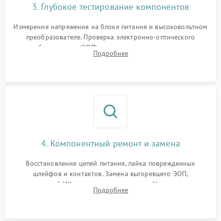
3. Глубокое тестирование компонентов
Измерение напряжения на блоке питания и высоковольтном
преобразователе. Проверка электронно-оптического
преобразователя (ЭОП) на стенде на предмет эмиссии,
Подробнее
шумов и засветок. Диагностика микросхем цифровых
моделей под микроскопом.
4. Компонентный ремонт и замена
Восстановление цепей питания, пайка поврежденных
шлейфов и контактов. Замена выгоревшего ЭОП,
неисправной ИК-подсветки или матрицы. Ультразвуковая
Подробнее
очистка плат и удаление загрязнений с линз объектива и
окуляра спецрастворами.