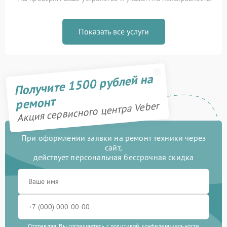
Показать все услуги
Получите 1500 рублей на
ремонт
Акция сервисного центра Veber
При оформлении заявки на ремонт техники через
сайт,
действует персональная бессрочная скидка
Отправляя, Вы соглашаетесь с
политикой конфиденциальности