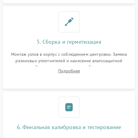
5. Сборка и герметизация
Монтаж узлов в корпус с соблюдением центровки. Замена
резиновых уплотнителей и нанесение влагозащитной
смазки. Заполнение внутреннего объема прицела
Подробнее
осушенным азотом для предотвращения запотевания оптики
при перепадах температур.
6. Финальная калибровка и тестирование