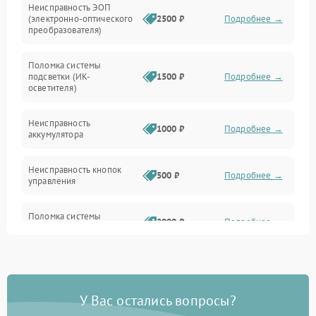
Неисправность ЭОП
Неисправность управления
(электронно-оптического
2500 ₽
Подробнее →
преобразователя)
Прочие неисправности
Поломка системы
подсветки (ИК-
1500 ₽
Подробнее →
Оптика
осветителя)
Неисправность
1000 ₽
Подробнее →
аккумулятора
Неисправность кнопок
500 ₽
Подробнее →
управления
Поломка системы
2000 ₽
Подробнее →
стабилизации
Повреждение системы
1000 ₽
Подробнее →
защиты от перегрузок
У Вас остались вопросы?
Неисправность системы