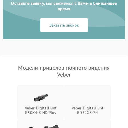
автоматического
1000 ₽
Подробнее →
Оставьте заявку, мы свяжемся с Вами в ближайшее
отключения
время
Поломка системы защиты
1000 ₽
Подробнее →
Заказать звонок
от короткого замыкания
Повреждение системы
1000 ₽
Подробнее →
защиты от перегрева
Неисправность системы
защиты от
1000 ₽
Подробнее →
Модели прицелов ночного видения
перенапряжения
Veber
Неисправность системы
1000 ₽
Подробнее →
защиты от замыкания
Неисправность системы
1000 ₽
Подробнее →
защиты от перегрева
Veber DigitalHunt
Veber DigitalHunt
R50X4-8 HD Plus
RD32X3-24
Поломка системы защиты
1000 ₽
Подробнее →
от перенапряжения