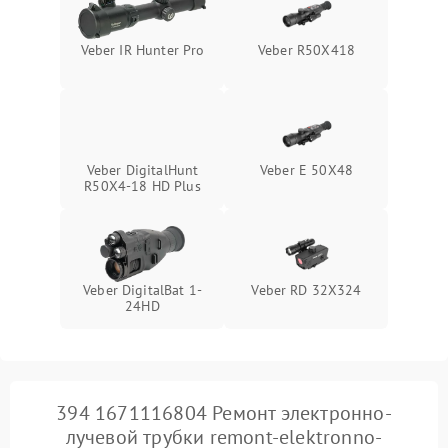
Поломка системы защиты
1000 ₽
Подробнее →
Veber IR Hunter Pro
Veber R50X418
от замыкания
Veber DigitalHunt
Veber E 50X48
R50X4-18 HD Plus
Veber DigitalBat 1-
Veber RD 32X324
24HD
394 1671116804 Ремонт электронно-
лучевой трубки remont-elektronno-