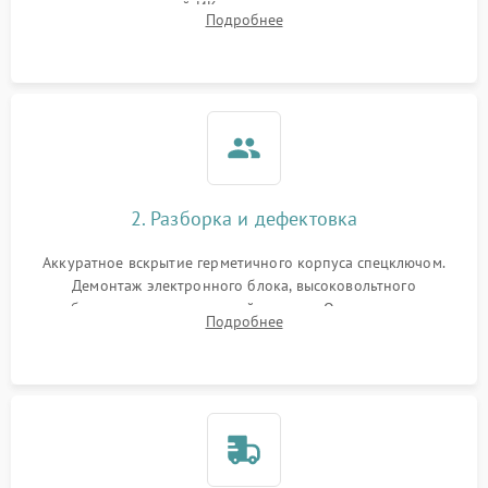
проверка встроенной ИК-подсветки и механизма выверки
Подробнее
прицельной сетки. Выявление видимых дефектов оптики и
артефактов изображения.
2. Разборка и дефектовка
Аккуратное вскрытие герметичного корпуса спецключом.
Демонтаж электронного блока, высоковольтного
преобразователя и оптической системы. Осмотр контактов
Подробнее
на окисление и проверка целостности уплотнительных
колец влагозащиты.