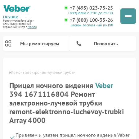
+7 (495) 023-73-25
Ежедневно с 9:00 до 21:00
FIX-VEBER
+7 (800) 100-33-26
Ремонт устройств Veber
Специализированный
Звонок бесплатный по РФ
cервисный центр г.
Москва
Мы ремонтируем
Позвонить
Veber
Ремонт электронно-лучевой трубки
Прицел ночного видения
Veber
Ремонт оптических прицелов Veber
Ремонт цифровых биноклей Veber
Ремонт лазерных дальномеров Veber
394 1671116804 Ремонт
электронно-лучевой трубки
remont-elektronno-luchevoy-trubki
Array 4000
Привезем и увезем прицел ночного видения Veber