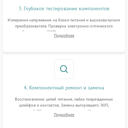
3. Глубокое тестирование компонентов
Измерение напряжения на блоке питания и высоковольтном
преобразователе. Проверка электронно-оптического
преобразователя (ЭОП) на стенде на предмет эмиссии,
Подробнее
шумов и засветок. Диагностика микросхем цифровых
моделей под микроскопом.
4. Компонентный ремонт и замена
Восстановление цепей питания, пайка поврежденных
шлейфов и контактов. Замена выгоревшего ЭОП,
неисправной ИК-подсветки или матрицы. Ультразвуковая
Подробнее
очистка плат и удаление загрязнений с линз объектива и
окуляра спецрастворами.