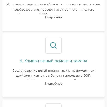
Измерение напряжения на блоке питания и высоковольтном
преобразователе. Проверка электронно-оптического
преобразователя (ЭОП) на стенде на предмет эмиссии,
Подробнее
шумов и засветок. Диагностика микросхем цифровых
моделей под микроскопом.
4. Компонентный ремонт и замена
Восстановление цепей питания, пайка поврежденных
шлейфов и контактов. Замена выгоревшего ЭОП,
неисправной ИК-подсветки или матрицы. Ультразвуковая
Подробнее
очистка плат и удаление загрязнений с линз объектива и
окуляра спецрастворами.