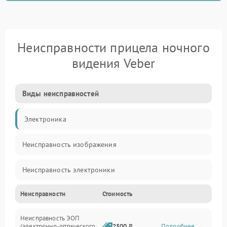
Неисправности прицела ночного
видения Veber
Виды неисправностей
Электроника
Неисправность изображения
Неисправность электроники
Неисправности
Стоимость
Механические повреждения
Неисправность ЭОП
Неисправность управления
(электронно-оптического
2500 ₽
Подробнее →