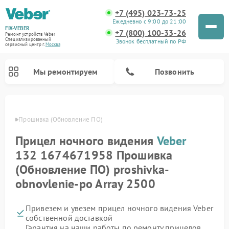
+7 (495) 023-73-25
Ежедневно с 9:00 до 21:00
FIX-VEBER
+7 (800) 100-33-26
Ремонт устройств Veber
Специализированный
Звонок бесплатный по РФ
cервисный центр г.
Москва
Мы ремонтируем
Позвонить
Veber
Прошивка (Обновление ПО)
Прицел ночного видения
Veber
Ремонт оптических прицелов Veber
Ремонт цифровых биноклей Veber
Ремонт лазерных дальномеров Veber
132 1674671958 Прошивка
(Обновление ПО) proshivka-
obnovlenie-po Array 2500
Привезем и увезем прицел ночного видения Veber
собственной доставкой
Гарантия на наши работы по ремонту прицелов