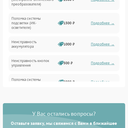
преобразователя)
Прочие неисправности
Поломка системы
подсветки (ИК-
1500 ₽
Подробнее →
Оптика
осветителя)
Неисправность
1000 ₽
Подробнее →
аккумулятора
Неисправность кнопок
500 ₽
Подробнее →
управления
Поломка системы
2000 ₽
Подробнее →
стабилизации
Повреждение системы
1000 ₽
Подробнее →
защиты от перегрузок
У Вас остались вопросы?
Неисправность системы
автоматического
1000 ₽
Подробнее →
Оставьте заявку, мы свяжемся с Вами в ближайшее
отключения