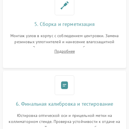
5. Сборка и герметизация
Монтаж узлов в корпус с соблюдением центровки. Замена
резиновых уплотнителей и нанесение влагозащитной
смазки. Заполнение внутреннего объема прицела
Подробнее
осушенным азотом для предотвращения запотевания оптики
при перепадах температур.
6. Финальная калибровка и тестирование
Юстировка оптической оси и прицельной метки на
коллиматорном стенде. Проверка устойчивости к отдаче на
ударном стенде. Тестирование качества изображения в