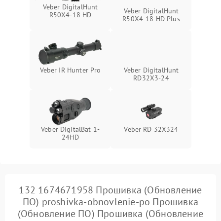
Поломка системы защиты
Veber DigitalHunt
1000 ₽
Подробнее →
Veber DigitalHunt
от замыкания
R50X4-18 HD
R50X4-18 HD Plus
Veber IR Hunter Pro
Veber DigitalHunt
RD32X3-24
Veber DigitalBat 1-
Veber RD 32X324
24HD
132 1674671958 Прошивка (Обновление
ПО) proshivka-obnovlenie-po Прошивка
(Обновление ПО) Прошивка (Обновление