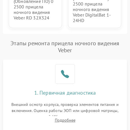
(Обновление ПО) 0
2500 прицела
2500 прицела
ночного видения
ночного видения
Veber DigitalBat 1-
Veber RD 32X324
24HD
Этапы ремонта прицела ночного видения
Veber
1. Первичная диагностика
Внешний осмотр корпуса, проверка элементов питания и
включения. Оценка работы ЭОП или цифровой матрицы,
проверка встроенной ИК-подсветки и механизма выверки
Подробнее
прицельной сетки. Выявление видимых дефектов оптики и
артефактов изображения.