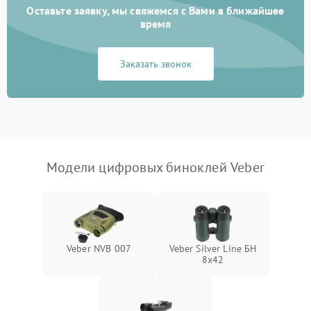
Оставьте заявку, мы свяжемся с Вами в ближайшее
Разрядка аккумулятора за
время
1000 ₽
Подробнее →
коркое время
Заказать звонок
Перегрев устройства
1500 ₽
Подробнее →
Модели цифровых биноклей Veber
Veber NVB 007
Veber Silver Line БН
8x42