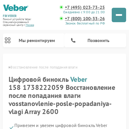
+7 (495) 023-73-25
Ежедневно с 9:00 до 21:00
FIX-VEBER
+7 (800) 100-33-26
Ремонт устройств Veber
Специализированный
Звонок бесплатный по РФ
cервисный центр г.
Москва
Мы ремонтируем
Позвонить
Veber
Восстановление после попадания влаги
Цифровой бинокль
Veber
Ремонт оптических прицелов Veber
Ремонт прицелов ночного видения Veber
Ремонт лазерных дальномеров Veber
158 1738222059 Восстановление
после попадания влаги
vosstanovlenie-posle-popadaniya-
vlagi Array 2600
Привезем и увезем цифровой бинокль Veber