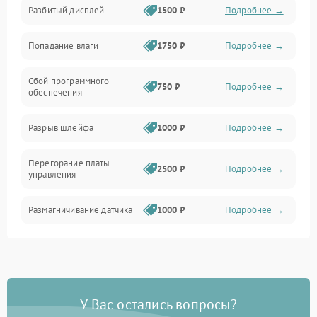
Разбитый дисплей
1500 ₽
Подробнее →
Механика
Попадание влаги
1750 ₽
Подробнее →
Управление
Сбой программного
Электропитание
750 ₽
Подробнее →
обеспечения
Корпус/Герметичность
Разрыв шлейфа
1000 ₽
Подробнее →
Электроника/Механические
Перегорание платы
2500 ₽
Подробнее →
управления
Электроника/Оптика
Размагничивание датчика
1000 ₽
Подробнее →
Поломка инфракрасного
1500 ₽
Подробнее →
датчика
Неправильная передача
750 ₽
Подробнее →
У Вас остались вопросы?
цветов дисплея