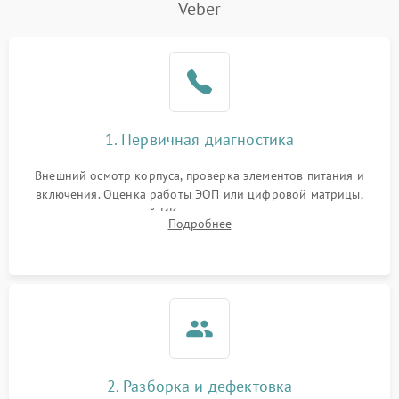
Veber
1. Первичная диагностика
Внешний осмотр корпуса, проверка элементов питания и
включения. Оценка работы ЭОП или цифровой матрицы,
проверка встроенной ИК-подсветки и механизма выверки
Подробнее
прицельной сетки. Выявление видимых дефектов оптики и
артефактов изображения.
2. Разборка и дефектовка