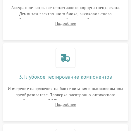
Аккуратное вскрытие герметичного корпуса спецключом.
Демонтаж электронного блока, высоковольтного
преобразователя и оптической системы. Осмотр контактов
Подробнее
на окисление и проверка целостности уплотнительных
колец влагозащиты.
3. Глубокое тестирование компонентов
Измерение напряжения на блоке питания и высоковольтном
преобразователе. Проверка электронно-оптического
преобразователя (ЭОП) на стенде на предмет эмиссии,
Подробнее
шумов и засветок. Диагностика микросхем цифровых
моделей под микроскопом.