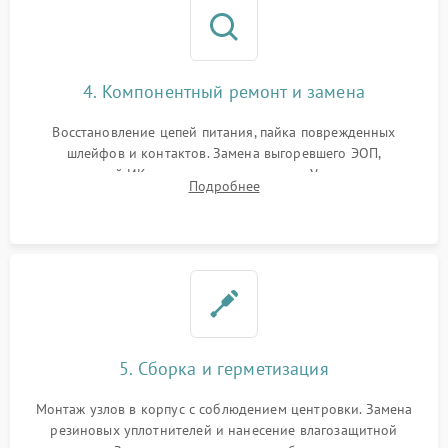
4. Компонентный ремонт и замена
Восстановление цепей питания, пайка поврежденных
шлейфов и контактов. Замена выгоревшего ЭОП,
неисправной ИК-подсветки или матрицы. Ультразвуковая
Подробнее
очистка плат и удаление загрязнений с линз объектива и
окуляра спецрастворами.
5. Сборка и герметизация
Монтаж узлов в корпус с соблюдением центровки. Замена
резиновых уплотнителей и нанесение влагозащитной