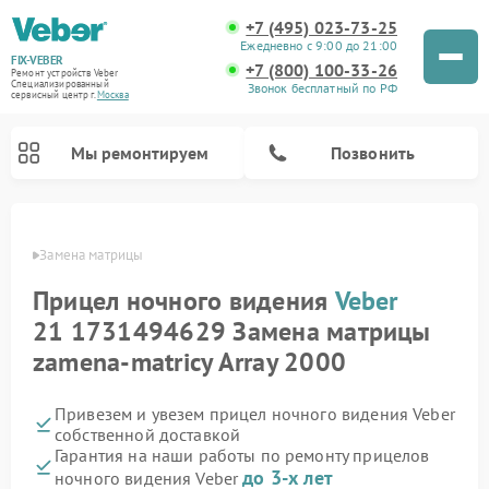
+7 (495) 023-73-25
Ежедневно с 9:00 до 21:00
FIX-VEBER
+7 (800) 100-33-26
Ремонт устройств Veber
Специализированный
Звонок бесплатный по РФ
cервисный центр г.
Москва
Мы ремонтируем
Позвонить
Veber
Замена матрицы
Прицел ночного видения
Veber
Ремонт оптических прицелов Veber
Ремонт цифровых биноклей Veber
Ремонт лазерных дальномеров Veber
21 1731494629 Замена матрицы
zamena-matricy Array 2000
Привезем и увезем прицел ночного видения Veber
собственной доставкой
Гарантия на наши работы по ремонту прицелов
до 3-х лет
ночного видения Veber