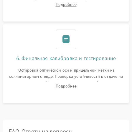
смазки. Заполнение внутреннего объема прицела
Подробнее
осушенным азотом для предотвращения запотевания оптики
при перепадах температур.
6. Финальная калибровка и тестирование
Юстировка оптической оси и прицельной метки на
коллиматорном стенде. Проверка устойчивости к отдаче на
ударном стенде. Тестирование качества изображения в
Подробнее
темноте, дальности обнаружения и корректной работы всех
режимов прицела.
FAQ. Ответы на вопросы