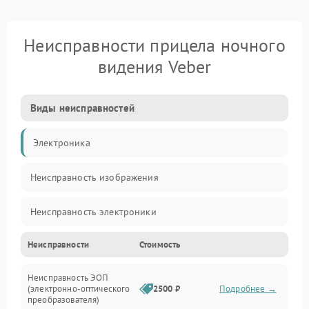
Неисправности прицела ночного
видения Veber
Виды неисправностей
Электроника
Неисправность изображения
Неисправность электроники
Неисправности
Стоимость
Механические повреждения
Неисправность ЭОП
Неисправность управления
(электронно-оптического
2500 ₽
Подробнее →
преобразователя)