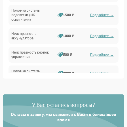
Прочие неисправности
Поломка системы
подсветки (ИК-
1500 ₽
Подробнее →
Оптика
осветителя)
Неисправность
1000 ₽
Подробнее →
аккумулятора
Неисправность кнопок
500 ₽
Подробнее →
управления
Поломка системы
2000 ₽
Подробнее →
стабилизации
Повреждение системы
1000 ₽
Подробнее →
защиты от перегрузок
У Вас остались вопросы?
Неисправность системы
автоматического
1000 ₽
Подробнее →
Оставьте заявку, мы свяжемся с Вами в ближайшее
отключения
время