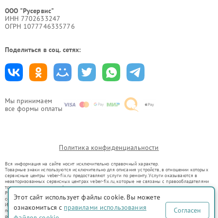
ООО "Русервис"
ИНН 7702633247
ОГРН 1077746335776
Поделиться в соц. сетях:
Мы принимаем
все формы оплаты
Политика конфиденциальности
Вся информация на сайте носит исключительно справочный характер.
Товарные знаки используются исключительно для описания устройств, в отношении которых
сервисные центры veber-fix.ru предоставляют услуги по ремонту. Услуги оказываются в
неавторизованных сервисных центрах veber-fix.ru, которые не связаны с правообладателями
товарных знаков или их официальными представителями.
Ремонт осуществляется для устройств, уже введенных в гражданский оборот в соответствии
Этот сайт использует файлы cookie. Вы можете
со статьей 1487 ГК РФ.
Использование товарных знаков не преследует цели индивидуализации услуг или введения
ознакомиться с
правилами использования
Согласен
потребителей в заблуждение, а служит для информирования о предоставляемых услугах по
ремонту техники указанных брендов.
файлов cookie