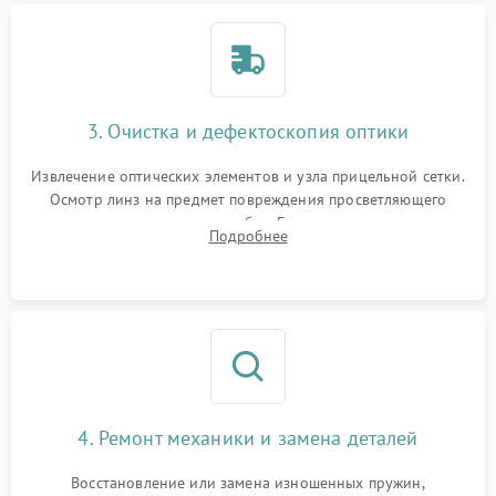
3. Очистка и дефектоскопия оптики
Извлечение оптических элементов и узла прицельной сетки.
Осмотр линз на предмет повреждения просветляющего
покрытия или появления грибка. Бережная очистка стекол
Подробнее
спецрастворами. Проверка целостности гравированной
сетки и модуля ее подсветки.
4. Ремонт механики и замена деталей
Восстановление или замена изношенных пружин,