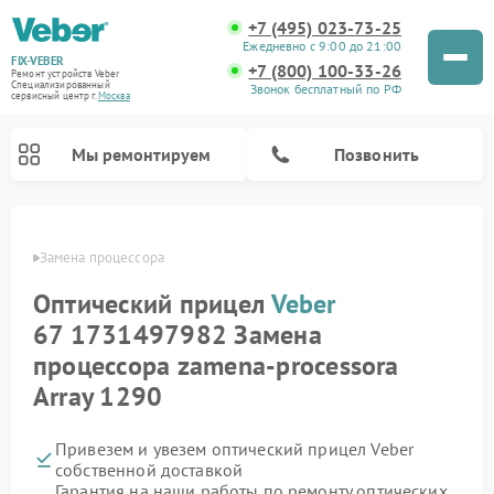
+7 (495) 023-73-25
Ежедневно с 9:00 до 21:00
FIX-VEBER
+7 (800) 100-33-26
Ремонт устройств Veber
Специализированный
Звонок бесплатный по РФ
cервисный центр г.
Москва
Мы ремонтируем
Позвонить
Veber
Замена процессора
Оптический прицел
Veber
Ремонт цифровых биноклей Veber
Ремонт прицелов ночного видения Veber
Ремонт лазерных дальномеров Veber
67 1731497982 Замена
процессора zamena-processora
Array 1290
Привезем и увезем оптический прицел Veber
собственной доставкой
Гарантия на наши работы по ремонту оптических