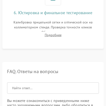
6. Юстировка и финальное тестирование
Калибровка прицельной сетки и оптической оси на
коллиматорном стенде. Проверка точности кликов
механизма поправок. Обязательное испытание прицела на
Подробнее
ударном стенде для проверки устойчивости к отдаче и
гарантии сохранения точки пристрелки.
FAQ. Ответы на вопросы
Вы можете ознакомиться с приведенными ниже
часто задаваемыми вопросами, либо обратиться в