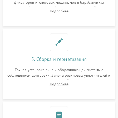
фиксаторов и кликовых механизмов в барабанчиках
поправок. Устранение люфтов в трансфокаторе. Замена
Подробнее
поврежденных линз, разбитой сетки или восстановление
контактов в цепи подсветки прицельной марки.
5. Сборка и герметизация
Точная установка линз и оборачивающей системы с
соблюдением центровки. Замена резиновых уплотнителей и
нанесение влагозащитной смазки. Вакуумирование корпуса
Подробнее
и заполнение его осушенным азотом или аргоном для
защиты линз от внутреннего запотевания.