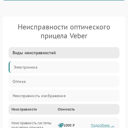
Неисправности оптического
прицела Veber
Виды неисправностей
Электроника
Оптика
Неисправность изображения
Неисправности
Стоимость
Механические повреждения
Неисправность системы
Неисправность фокусировки и оптики
1000 ₽
Подробнее →
подсветки прицела