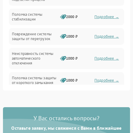
Неисправность подсветки и электроники
Поломка системы
2000 ₽
Подробнее →
стабилизации
Прочие неисправности
Повреждение системы
1000 ₽
Подробнее →
защиты от перегрузок
Электропитание
Неисправность системы
Механика
автоматического
1000 ₽
Подробнее →
отключения
Управление
Поломка системы защиты
1000 ₽
Подробнее →
от короткого замыкания
Корпус/Герметичность
Повреждение системы
Датчики
1000 ₽
Подробнее →
защиты от перегрева
У Вас остались вопросы?
Неисправность системы
защиты от
1000 ₽
Подробнее →
перенапряжения
Оставьте заявку, мы свяжемся с Вами в ближайшее