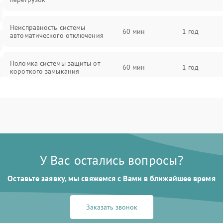
Неисправность системы
60 мин
1 год
автоматического отключения
Поломка системы защиты от
60 мин
1 год
короткого замыкания
Повреждение системы защиты от
60 мин
1 год
перегрева
Неисправность системы защиты от
60 мин
1 год
перенапряжения
У Вас остались вопросы?
Неисправность системы защиты от
60 мин
1 год
Оставьте заявку, мы свяжемся с Вами в ближайшее время
замыкания
Неисправность системы защиты от
Заказать звонок
60 мин
1 год
перегрева