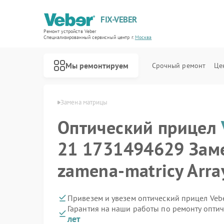
FIX-VEBER
Ремонт устройств Veber
Специализированный cервисный центр г.
Москва
Мы ремонтируем
Срочный ремонт
Це
еский прицел Veber
Замена матрицы
Оптический прицел
21 1731494629 Зам
Ремонт цифровых биноклей Veber
Ремонт прицелов ночного видения Veber
Ремонт лазерных дальномеров Veber
zamena-matricy Arra
Привезем и увезем оптический прицел Veb
Гарантия на наши работы по ремонту опти
лет