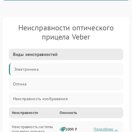
Неисправности оптического
прицела Veber
Виды неисправностей
Электроника
Оптика
Неисправность изображения
Неисправности
Стоимость
Механические повреждения
Неисправность системы
Неисправность фокусировки и оптики
1000 ₽
Подробнее →
подсветки прицела