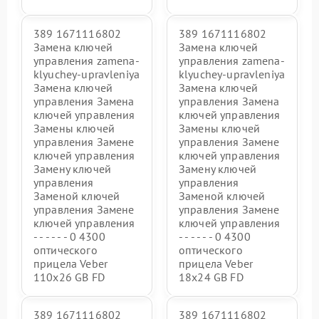
389 1671116802
389 1671116802
Замена ключей
Замена ключей
управления zamena-
управления zamena-
klyuchey-upravleniya
klyuchey-upravleniya
Замена ключей
Замена ключей
управления Замена
управления Замена
ключей управления
ключей управления
Замены ключей
Замены ключей
управления Замене
управления Замене
ключей управления
ключей управления
Замену ключей
Замену ключей
управления
управления
Заменой ключей
Заменой ключей
управления Замене
управления Замене
ключей управления
ключей управления
- - - - - - 0 4300
- - - - - - 0 4300
оптического
оптического
прицела Veber
прицела Veber
110х26 GB FD
18x24 GB FD
389 1671116802
389 1671116802