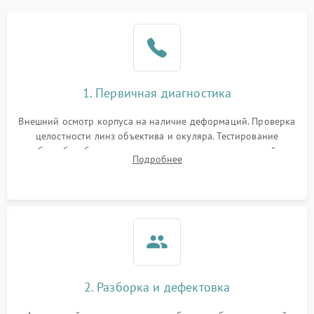
1. Первичная диагностика
Внешний осмотр корпуса на наличие деформаций. Проверка
целостности линз объектива и окуляра. Тестирование
работы барабанчиков ввода поправок, кольца отстройки
Подробнее
параллакса и зума. Выявление сколов, внутренних
загрязнений и нарушений герметичности.
2. Разборка и дефектовка