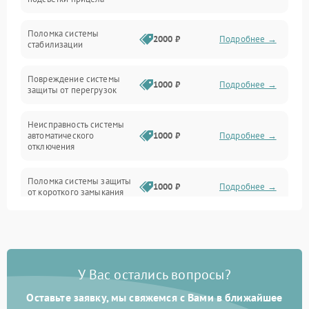
Неисправность подсветки и электроники
Поломка системы
2000 ₽
Подробнее →
стабилизации
Прочие неисправности
Повреждение системы
1000 ₽
Подробнее →
защиты от перегрузок
Электропитание
Неисправность системы
Механика
автоматического
1000 ₽
Подробнее →
отключения
Управление
Поломка системы защиты
1000 ₽
Подробнее →
от короткого замыкания
Корпус/Герметичность
Повреждение системы
Датчики
1000 ₽
Подробнее →
защиты от перегрева
У Вас остались вопросы?
Неисправность системы
защиты от
1000 ₽
Подробнее →
перенапряжения
Оставьте заявку, мы свяжемся с Вами в ближайшее