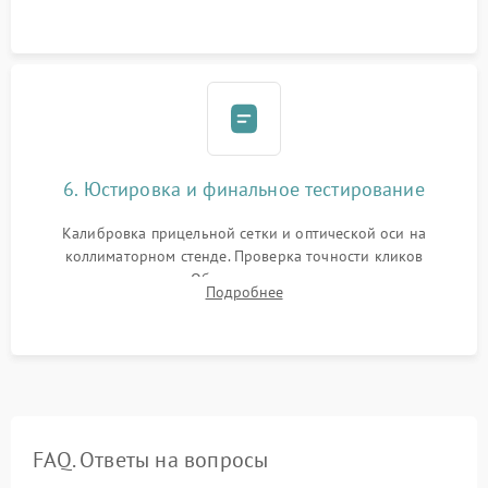
и заполнение его осушенным азотом или аргоном для
защиты линз от внутреннего запотевания.
6. Юстировка и финальное тестирование
Калибровка прицельной сетки и оптической оси на
коллиматорном стенде. Проверка точности кликов
механизма поправок. Обязательное испытание прицела на
Подробнее
ударном стенде для проверки устойчивости к отдаче и
гарантии сохранения точки пристрелки.
FAQ. Ответы на вопросы