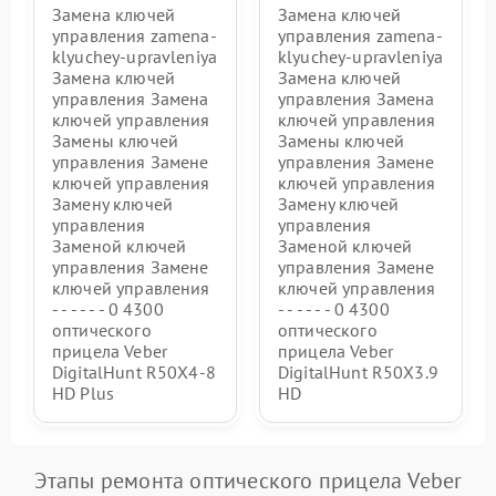
Замена ключей
Замена ключей
управления zamena-
управления zamena-
klyuchey-upravleniya
klyuchey-upravleniya
Замена ключей
Замена ключей
управления Замена
управления Замена
ключей управления
ключей управления
Замены ключей
Замены ключей
управления Замене
управления Замене
ключей управления
ключей управления
Замену ключей
Замену ключей
управления
управления
Заменой ключей
Заменой ключей
управления Замене
управления Замене
ключей управления
ключей управления
- - - - - - 0 4300
- - - - - - 0 4300
оптического
оптического
прицела Veber
прицела Veber
DigitalHunt R50X4-8
DigitalHunt R50X3.9
HD Plus
HD
Этапы ремонта оптического прицела Veber