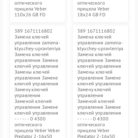
оптического
оптического
прицела Veber
прицела Veber
110x26 GB FD
18x24 GB FD
389 1671116802
389 1671116802
Замена ключей
Замена ключей
управления zamena-
управления zamena-
klyuchey-upravleniya
klyuchey-upravleniya
Замена ключей
Замена ключей
управления Замена
управления Замена
ключей управления
ключей управления
Замены ключей
Замены ключей
управления Замене
управления Замене
ключей управления
ключей управления
Замену ключей
Замену ключей
управления
управления
Заменой ключей
Заменой ключей
управления Замене
управления Замене
ключей управления
ключей управления
- - - - - - 0 4300
- - - - - - 0 4300
оптического
оптического
прицела Veber Veber
прицела Veber
Predator 2-16x50
Predator 2-16x50