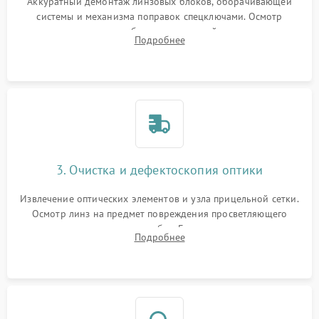
Аккуратный демонтаж линзовых блоков, оборачивающей
системы и механизма поправок спецключами. Осмотр
внутренних резьбовых соединений, пружин и
Подробнее
уплотнительных колец. Поиск причин люфта, смещения
точки попадания или заклинивания подвижных частей.
3. Очистка и дефектоскопия оптики
Извлечение оптических элементов и узла прицельной сетки.
Осмотр линз на предмет повреждения просветляющего
покрытия или появления грибка. Бережная очистка стекол
Подробнее
спецрастворами. Проверка целостности гравированной
сетки и модуля ее подсветки.