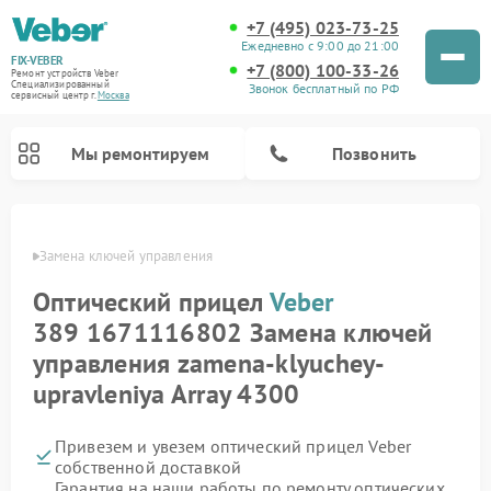
+7 (495) 023-73-25
Ежедневно с 9:00 до 21:00
FIX-VEBER
+7 (800) 100-33-26
Ремонт устройств Veber
Специализированный
Звонок бесплатный по РФ
cервисный центр г.
Москва
Мы ремонтируем
Позвонить
Veber
Замена ключей управления
Оптический прицел
Veber
Ремонт цифровых биноклей Veber
Ремонт прицелов ночного видения Veber
Ремонт лазерных дальномеров Veber
389 1671116802 Замена ключей
управления zamena-klyuchey-
upravleniya Array 4300
Привезем и увезем оптический прицел Veber
собственной доставкой
Гарантия на наши работы по ремонту оптических