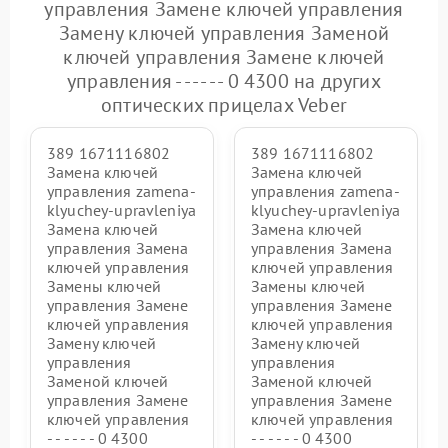
управления Замене ключей управления
Замену ключей управления Заменой
ключей управления Замене ключей
управления - - - - - - 0 4300 на других
оптических прицелах Veber
389 1671116802
389 1671116802
Замена ключей
Замена ключей
управления zamena-
управления zamena-
klyuchey-upravleniya
klyuchey-upravleniya
Замена ключей
Замена ключей
управления Замена
управления Замена
ключей управления
ключей управления
Замены ключей
Замены ключей
управления Замене
управления Замене
ключей управления
ключей управления
Замену ключей
Замену ключей
управления
управления
Заменой ключей
Заменой ключей
управления Замене
управления Замене
ключей управления
ключей управления
- - - - - - 0 4300
- - - - - - 0 4300