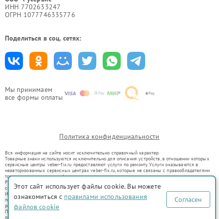
ИНН 7702633247
ОГРН 1077746335776
Поделиться в соц. сетях:
Мы принимаем
все формы оплаты
Политика конфиденциальности
Вся информация на сайте носит исключительно справочный характер.
Товарные знаки используются исключительно для описания устройств, в отношении которых
сервисные центры veber-fix.ru предоставляют услуги по ремонту. Услуги оказываются в
неавторизованных сервисных центрах veber-fix.ru, которые не связаны с правообладателями
товарных знаков или их официальными представителями.
Ремонт осуществляется для устройств, уже введенных в гражданский оборот в соответствии
Этот сайт использует файлы cookie. Вы можете
со статьей 1487 ГК РФ.
Использование товарных знаков не преследует цели индивидуализации услуг или введения
ознакомиться с
правилами использования
Согласен
потребителей в заблуждение, а служит для информирования о предоставляемых услугах по
ремонту техники указанных брендов.
файлов cookie
Представленная на сайте информация не является публичной офертой, определяемой
положениями Статьи 437(2) Гражданского кодекса РФ