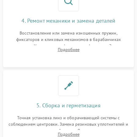
4. Ремонт механики и замена деталей
Восстановление или замена изношенных пружин,
фиксаторов и кликовых механизмов в барабанчиках
поправок. Устранение люфтов в трансфокаторе. Замена
Подробнее
поврежденных линз, разбитой сетки или восстановление
контактов в цепи подсветки прицельной марки.
5. Сборка и герметизация
Точная установка линз и оборачивающей системы с
соблюдением центровки. Замена резиновых уплотнителей и
нанесение влагозащитной смазки. Вакуумирование корпуса
Подробнее