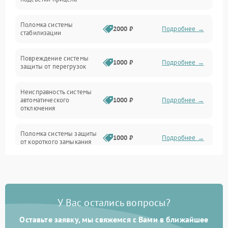
Неисправность подсветки и электроники
Поломка системы
2000 ₽
Подробнее →
стабилизации
Прочие неисправности
Повреждение системы
1000 ₽
Подробнее →
защиты от перегрузок
Электропитание
Неисправность системы
Механика
автоматического
1000 ₽
Подробнее →
отключения
Управление
Поломка системы защиты
1000 ₽
Подробнее →
от короткого замыкания
Корпус/Герметичность
Повреждение системы
Датчики
1000 ₽
Подробнее →
защиты от перегрева
У Вас остались вопросы?
Неисправность системы
защиты от
1000 ₽
Подробнее →
перенапряжения
Оставьте заявку, мы свяжемся с Вами в ближайшее