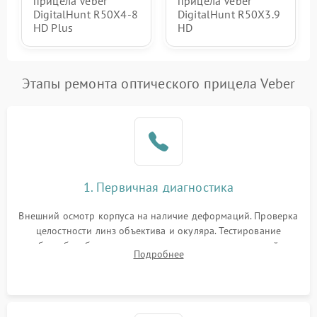
прицела Veber
прицела Veber
DigitalHunt R50X4-8
DigitalHunt R50X3.9
HD Plus
HD
Этапы ремонта оптического прицела Veber
1. Первичная диагностика
Внешний осмотр корпуса на наличие деформаций. Проверка
целостности линз объектива и окуляра. Тестирование
работы барабанчиков ввода поправок, кольца отстройки
Подробнее
параллакса и зума. Выявление сколов, внутренних
загрязнений и нарушений герметичности.