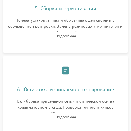
5. Сборка и герметизация
Точная установка линз и оборачивающей системы с
соблюдением центровки. Замена резиновых уплотнителей и
нанесение влагозащитной смазки. Вакуумирование корпуса
Подробнее
и заполнение его осушенным азотом или аргоном для
защиты линз от внутреннего запотевания.
6. Юстировка и финальное тестирование
Калибровка прицельной сетки и оптической оси на
коллиматорном стенде. Проверка точности кликов
механизма поправок. Обязательное испытание прицела на
Подробнее
ударном стенде для проверки устойчивости к отдаче и
гарантии сохранения точки пристрелки.