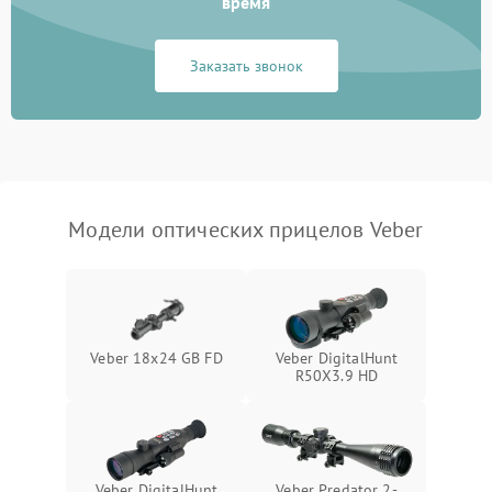
время
Неисправность системы
1000 ₽
Подробнее →
защиты от замыкания
Заказать звонок
Неисправность системы
1000 ₽
Подробнее →
защиты от перегрева
Поломка системы защиты
1000 ₽
Подробнее →
от перенапряжения
Модели оптических прицелов Veber
Поломка системы защиты
1000 ₽
Подробнее →
от замыкания
Veber 18x24 GB FD
Veber DigitalHunt
R50X3.9 HD
Veber DigitalHunt
Veber Predator 2-