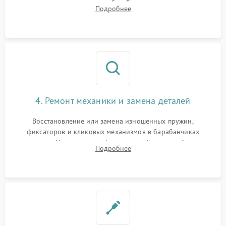
покрытия или появления грибка. Бережная очистка стекол
Подробнее
спецрастворами. Проверка целостности гравированной
сетки и модуля ее подсветки.
4. Ремонт механики и замена деталей
Восстановление или замена изношенных пружин,
фиксаторов и кликовых механизмов в барабанчиках
поправок. Устранение люфтов в трансфокаторе. Замена
Подробнее
поврежденных линз, разбитой сетки или восстановление
контактов в цепи подсветки прицельной марки.