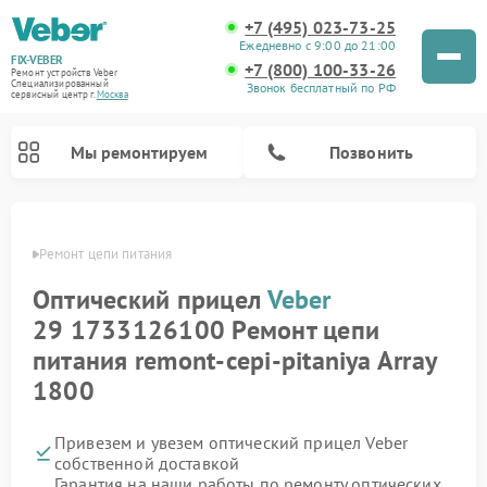
+7 (495) 023-73-25
Ежедневно с 9:00 до 21:00
FIX-VEBER
+7 (800) 100-33-26
Ремонт устройств Veber
Специализированный
Звонок бесплатный по РФ
cервисный центр г.
Москва
Мы ремонтируем
Позвонить
Veber
Ремонт цепи питания
Оптический прицел
Veber
Ремонт цифровых биноклей Veber
Ремонт прицелов ночного видения Veber
Ремонт лазерных дальномеров Veber
29 1733126100 Ремонт цепи
питания remont-cepi-pitaniya Array
1800
Привезем и увезем оптический прицел Veber
собственной доставкой
Гарантия на наши работы по ремонту оптических