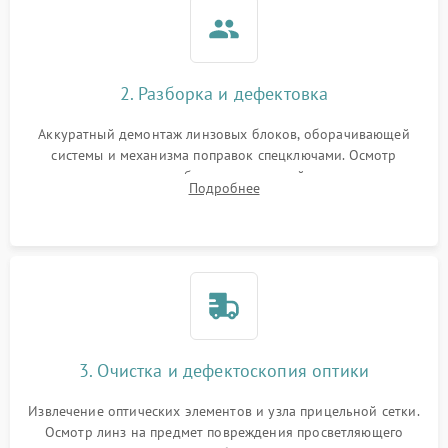
2. Разборка и дефектовка
Аккуратный демонтаж линзовых блоков, оборачивающей
системы и механизма поправок спецключами. Осмотр
внутренних резьбовых соединений, пружин и
Подробнее
уплотнительных колец. Поиск причин люфта, смещения
точки попадания или заклинивания подвижных частей.
3. Очистка и дефектоскопия оптики
Извлечение оптических элементов и узла прицельной сетки.
Осмотр линз на предмет повреждения просветляющего