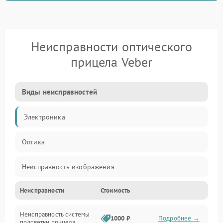
Неисправности оптического
прицела Veber
Виды неисправностей
Электроника
Оптика
Неисправность изображения
Неисправности
Стоимость
Механические повреждения
Неисправность системы
Неисправность фокусировки и оптики
1000 ₽
Подробнее →
подсветки прицела