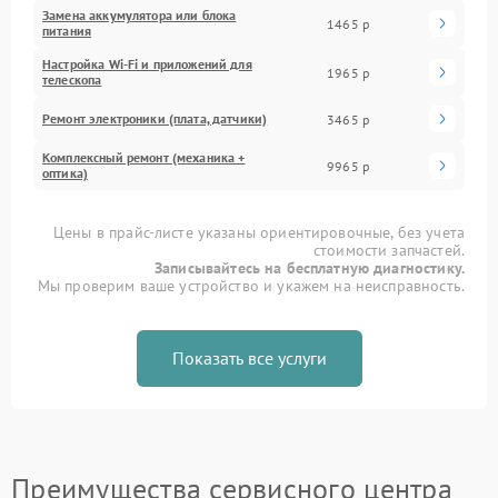
Замена аккумулятора или блока
1465 р
питания
Настройка Wi-Fi и приложений для
1965 р
телескопа
Ремонт электроники (плата, датчики)
3465 р
Комплексный ремонт (механика +
9965 р
оптика)
Цены в прайс-листе указаны ориентировочные, без учета
стоимости запчастей.
Записывайтесь на бесплатную диагностику.
Мы проверим ваше устройство и укажем на неисправность.
Показать все услуги
Преимущества сервисного центра