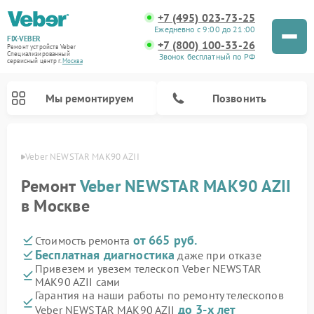
+7 (495) 023-73-25
Ежедневно с 9:00 до 21:00
FIX-VEBER
+7 (800) 100-33-26
Ремонт устройств Veber
Специализированный
Звонок бесплатный по РФ
cервисный центр г.
Москва
Мы ремонтируем
Позвонить
Veber
Veber NEWSTAR MAK90 AZII
Ремонт
Veber NEWSTAR MAK90 AZII
в Москве
Ремонт прицелов ночного видения Veber
Ремонт оптических прицелов Veber
Ремонт цифровых биноклей Veber
Ремонт лазерных дальномеров Veber
от 665 руб.
Стоимость ремонта
Бесплатная диагностика
даже при отказе
Привезем и увезем телескоп Veber NEWSTAR
MAK90 AZII сами
Гарантия на наши работы по ремонту телескопов
до 3-х лет
Veber NEWSTAR MAK90 AZII